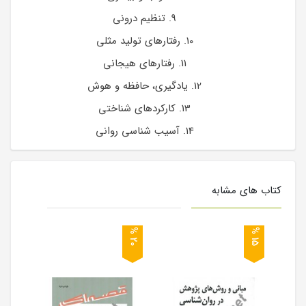
9. تنظیم درونی
10. رفتارهای تولید مثلی
11. رفتارهای هیجانی
12. یادگیری، حافظه و هوش
13. کارکردهای شناختی
14. آسیب شناسی روانی
کتاب های مشابه
0
5
2
%
1
%