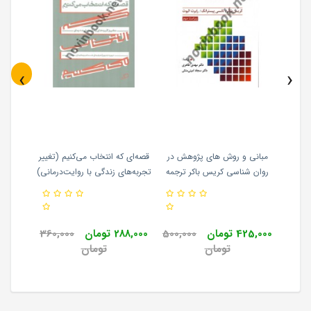
‹
›
روید-
مبانی و روش های پژوهش در
قصه‌ای که انتخاب می‌کنیم (تغییر
کتاب ک
 اول -
روان شناسی کریس باکر ترجمه
تجربه‌های زندگی با روایت‌درمانی)
وللی
مهدی طاهری انتشارات ارسباران
دیوید دنبورو ترجمه حسنا
وای
مهرمحمدی انتشارات اطراف
980,0
425,000 تومان
500,000
288,000 تومان
360,000
0
تومان
تومان