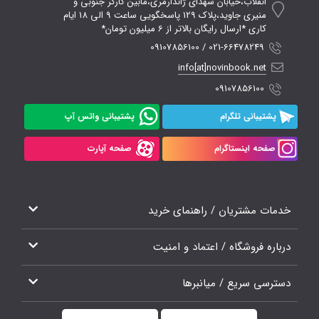
انقلاب،خیابان شهدای ژاندارمری،مابین کارگر جنوبی و
منیری جاوید،پلاک 129 پاسخگویی ساعت 9 الی 18 ایام
کاری *ارسال رایگان بالاتر از 6 میلیون تومان*
021-66478249 / 09107856100
info[at]novinbook.net
09107856100
پشتیبانی تلگرام
پشتیبانی واتس آپ
صفحه اینستاگرام
صفحه آپارت
خدمات مشتریان / راهنمای خرید
درباره فروشگاه / اعتماد و امنیت
دسترسی سریع / میانبرها