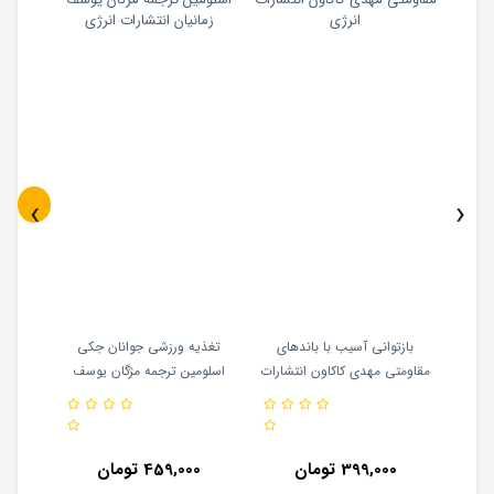
‹
›
سالیوان
بازتوانی آسیب با باندهای
تغذیه ورزشی جوانان جکی
تمرینات
شارات
مقاومتی مهدی کاکاون انتشارات
اسلومین ترجمه مژگان یوسف
های کاری
انرژی
زمانیان انتشارات انرژی
399,000 تومان
459,000 تومان
0