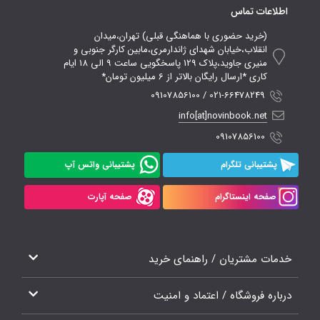
اطلاعات تماس
(خرید حضوری با هماهنگی قبلی) تهران،میدان
انقلاب،خیابان شهدای ژاندارمری،مابین کارگر جنوبی و
منیری جاوید،پلاک 129 پاسخگویی ساعت 9 الی 18 ایام
کاری *ارسال رایگان بالاتر از 6 میلیون تومان*
021-66478249 / 09107856100
info[at]novinbook.net
09107856100
پشتیبانی تلگرام
پشتیبانی واتس آپ
صفحه اینستاگرام
صفحه آپارت
خدمات مشتریان / راهنمای خرید
درباره فروشگاه / اعتماد و امنیت