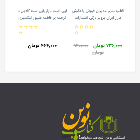
 مایک
قطب نمای مدیران فروش با نگرش
این است بازاریابی ست گادین با
آشنایی
 پیشوا
بازار ایران پرویز درگی انتشارات
ترجمه ی فاطمه علیپور تنگسیری
بازاریابی
انتشارات آموخته
736,000 تومان
920,000
464,000 تومان
0
تومان