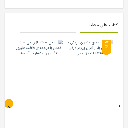
کتاب های مشابه
0
2
%
‹
›