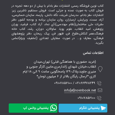
کتاب نوین فروشگاه رسمی انتشارات مغز بادام با بیش از دو دهه تجربه در
فروش کتاب به صورت عمده و جزئی است. فروش مستقیم ناشرین زیر:
انتشارات مغز بادام، مدرسان شریف، نگاه دانش، پارسه، سازمان حسابرسی،
آراه، سمت، ویرایش، ارسباران، روان، سازمان برنامه و بودجه کشور، دفتر
مقررات ملی ساختمان(نظام مهندسی)،آی نماد، آراد کتاب، فرشید، پوران
پژوهش، امید انقلاب، علوم پویا، ساوالان، دوران، رشد، کتاب خانه
فرهنگ،عصر کنکاش،طلوع فن، ظهور فن، پیک ریحان، دفتر پژوهشهای
فرهنگی، معارف و.... در صورت سفارش تعدادی (تخفیف ویژه)تماس
بگیرید.
اطلاعات تماس
(خرید حضوری با هماهنگی قبلی) تهران،میدان
انقلاب،خیابان شهدای ژاندارمری،مابین کارگر جنوبی و
منیری جاوید،پلاک 129 پاسخگویی ساعت 9 الی 18 ایام
کاری *ارسال رایگان بالاتر از 6 میلیون تومان*
021-66478249 / 09107856100
info[at]novinbook.net
09107856100
پشتیبانی تلگرام
پشتیبانی واتس آپ