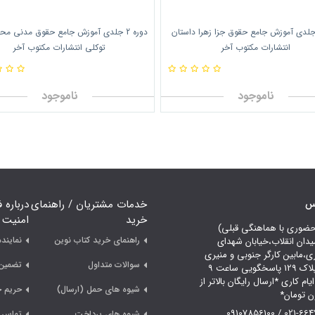
وره 2 جلدی آموزش جامع حقوق جزا زهرا داستان
دوره 2 جلدی آموزش جامع حقوق مدنی م
انتشارات مکتوب آخر
توکلی انتشارات مکتوب آخر
ناموجود
ناموجود
اس
خدمات مشتریان / راهنمای
درباره 
خرید
امنیت
حضوری با هماهنگی قبلی)
راهنمای خرید کتاب نوین
نمایند
یدان انقلاب،خیابان شهدای
ری،مابین کارگر جنوبی و منیری
سوالات متداول
تضمین 
جاوید،پلاک 129 پاسخگویی ساعت 9
لی 18 ایام کاری *ارسال رایگان بالاتر از
شیوه های حمل (ارسال)
حریم 
021-66478249 /
شیوه های پرداخت
تماس ب