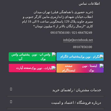
اطلاعات تماس
(خرید حضوری با هماهنگی قبلی) تهران،میدان
انقلاب،خیابان شهدای ژاندارمری،مابین کارگر جنوبی و
منیری جاوید،پلاک 129 پاسخگویی ساعت 9 الی 18 ایام
کاری *ارسال رایگان بالاتر از 6 میلیون تومان*
021-66478249 / 09107856100
info[at]novinbook.net
09107856100
پشتیبانی واتس
پشتیبانی تلگرام
آپ
صفحه
صفحه آپارت
اینستاگرام
خدمات مشتریان / راهنمای خرید
درباره فروشگاه / اعتماد و امنیت