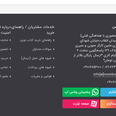
اس
خدمات مشتریان / راهنمای
درباره 
خرید
امنیت
حضوری با هماهنگی قبلی)
راهنمای خرید کتاب نوین
نمایند
یدان انقلاب،خیابان شهدای
ری،مابین کارگر جنوبی و منیری
سوالات متداول
تضمین 
جاوید،پلاک 129 پاسخگویی ساعت 9
لی 18 ایام کاری *ارسال رایگان بالاتر از
شیوه های حمل (ارسال)
حریم 
021-66478249 /
شیوه های پرداخت
تماس ب
info[at]novinb
قوانین و مقررات
عضو ات
09107
لگرام
پشتیبانی واتس آپ
تاگرام
صفحه آپارت