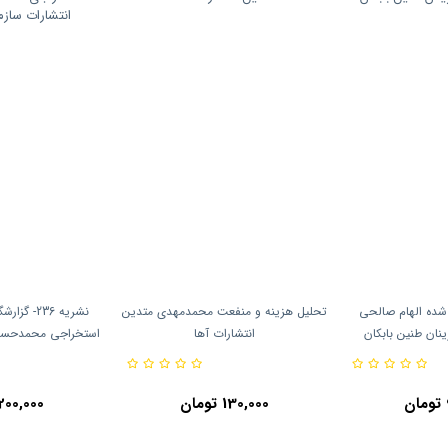
 شده الهام صالحی
تحلیل هزینه و منفعت محمدمهدی متدین
نشریه 236-
نان طنین بابکان
انتشارات آها
استخراجی محمدحسین
سازمان 
130,000 تومان
200,000 تومان