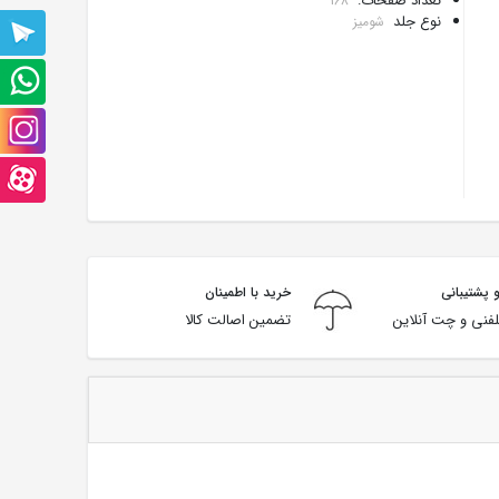
تعداد صفحات:
168
نوع جلد
شومیز
پشتیبانی
تلگرام
پشتیبانی
واتس
صفحه
آپ
اینستاگرام
صفحه
آپارت
 پشتیبانی
خرید با اطمینان
فنی و چت آنلاین
تضمین اصالت کالا