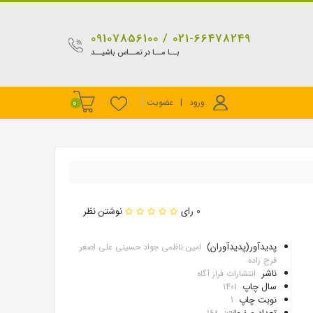
021-66478249 / 09107856100
بــا مــا در تمــاس باشیــد
ورود
|
عضویت
0
0 رای
نوشتن نظر
پدیدآور(پدیدآوران)
امین ناظمی جواد حسینی علی اصغر
فرج زاده
ناشر
انتشارات فراز آگاه
سال چاپ
1401
نوبت چاپ
1