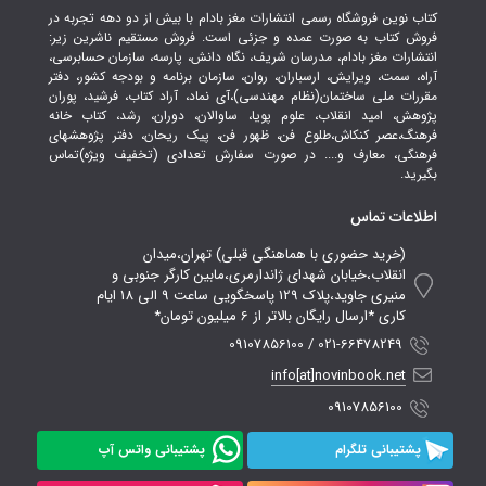
کتاب نوین فروشگاه رسمی انتشارات مغز بادام با بیش از دو دهه تجربه در
فروش کتاب به صورت عمده و جزئی است. فروش مستقیم ناشرین زیر:
انتشارات مغز بادام، مدرسان شریف، نگاه دانش، پارسه، سازمان حسابرسی،
آراه، سمت، ویرایش، ارسباران، روان، سازمان برنامه و بودجه کشور، دفتر
مقررات ملی ساختمان(نظام مهندسی)،آی نماد، آراد کتاب، فرشید، پوران
پژوهش، امید انقلاب، علوم پویا، ساوالان، دوران، رشد، کتاب خانه
فرهنگ،عصر کنکاش،طلوع فن، ظهور فن، پیک ریحان، دفتر پژوهشهای
فرهنگی، معارف و.... در صورت سفارش تعدادی (تخفیف ویژه)تماس
بگیرید.
اطلاعات تماس
(خرید حضوری با هماهنگی قبلی) تهران،میدان
انقلاب،خیابان شهدای ژاندارمری،مابین کارگر جنوبی و
منیری جاوید،پلاک 129 پاسخگویی ساعت 9 الی 18 ایام
کاری *ارسال رایگان بالاتر از 6 میلیون تومان*
021-66478249 / 09107856100
info[at]novinbook.net
09107856100
پشتیبانی تلگرام
پشتیبانی واتس آپ