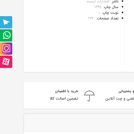
ناشر
انتشارات ارجمند
سال چاپ
1398
نوبت چاپ
1
تعداد صفحات:
236
پشتیبانی
تلگرام
پشتیبانی
واتس
صفحه
آپ
اینستاگرام
صفحه
آپارت
 پشتیبانی
خرید با اطمینان
فنی و چت آنلاین
تضمین اصالت کالا