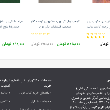
 برای فکر، بدن و
توهم نبوغ اثر دیوید مک‌رینی ترجمه نگار
سواد عاطفی و عشق 
ترجمه کامبیز ربانی
شجاعی انتشارات نشر مون
حمیدرضا بلوچ ا
ت ثالث
525,000 تومان
750,000 تومان
292,000 تومان
اس
خدمات مشتریان / راهنمای
درباره 
خرید
امنیت
حضوری با هماهنگی قبلی)
راهنمای خرید کتاب نوین
نمایند
یدان انقلاب،خیابان شهدای
ری،مابین کارگر جنوبی و منیری
سوالات متداول
تضمین 
جاوید،پلاک 129 پاسخگویی ساعت 9
لی 18 ایام کاری *ارسال رایگان بالاتر از
شیوه های حمل (ارسال)
حریم 