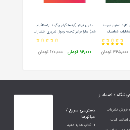
کلود استینر ترجمه
بدون فیلتر (اینستاگرام چگونه اینستاگرام
نتشارات شباهنگ
شد) سارا فرایر ترجمه رسول فیروزی انتشارات
نشر مون
365,000 تومان
96,000 تومان
120,000 تومان
فروشگاه / اعتماد و
دسترسی سریع /
ه فروش نشریات
میانبرها
اصالت کتاب
کتاب هدیه دهید
خصوصی و امنیت