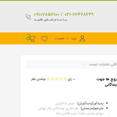
021-66478249 / 09107856100
بــا مــا در تمــاس باشیــد
ورود
|
عضویت
0
انی انتشارات ارجمند
 زوج ها جهت
0 رای
نوشتن نظر
بندگانی
پدیدآور(پدیدآوران)
دنیس با گاروزی
مترجم(مترجمان)
زهرا نادری نوبندگانی نگار بهمنی
مهرآور مومنی جاوید مریم فاتحی زاده