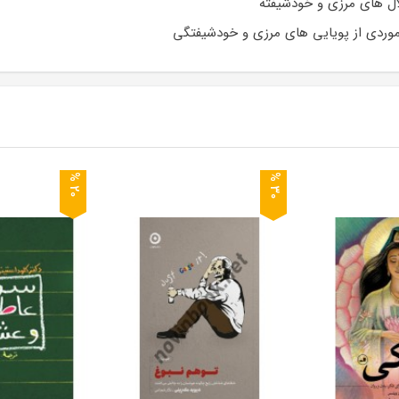
ال های مرزی و خودشیفته
 موردی از پویایی های مرزی و خودشیفتگی
0
0
2
%
3
%