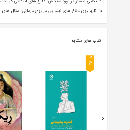
نکاتی بیشتر درمورد سنجش: دفاع های ابتدایی در اختل
کاربر روی دفاع های ابتدایی در زوج درمانی: مثال های
کتاب های مشابه
0
3
%
›