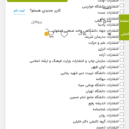
انتشارات آونگ
انتشارات دانشگاه خوارزمی
دسته
کاربر جدیدی هستم؟
ثبت نام
انتشارات سمت
انتشارات پیام
بندی کتاب
صفحه
پروفایل
انتشارات پادینا
انتشارات جهاد دانشگاهی واحد صنعتی اصفهان
بلاگ
ها
اصلی
0
انتشارات مدرسان شریف
انتشارات علم و حرکت
انتشارات انرژی
انتشارات آزاده
انتشارات سازمان چاپ و انتشارات وزارت فرهنگ و ارشاد اسلامی
انتشارات آوای ظهور
انتشارات دانشگاه تربیت دبیر شهید رجایی
جستجوی پیشرفته
پربازدید ترین ها
انتشارات مهکامه
علوم ورزشی
انتشارات دانشگاه بوعلی سینا
انتشارات دانشگاه تهران
×
انتشارات دانشگاه جامع امام حسین
انتشارات اندیشه رفیع
انتشارات شناسنامه
ب
انتشارات روان
انتشارات گروه تالیفی دکتر خلیلی
پر
انتشارات ارجمند