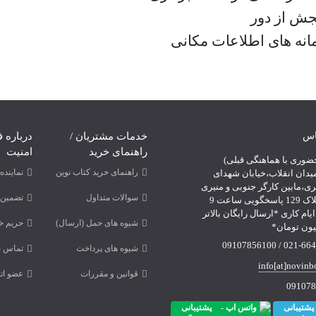
جش از دور
انه های اطلاعات مکانی
اس
خدمات مشتریان /
درباره ف
راهنمای خرید
امنیت
ضوری با هماهنگی قبلی)
راهنمای خرید کتاب نوین
نمایند
یدان انقلاب،خیابان شهدای
ری،مابین کارگر جنوبی و منیری
سوالات متداول
تضمین 
جاوید،پلاک 129 پاسخگویی ساعت 9
لی 18 ایام کاری *ارسال رایگان بالاتر
شیوه های حمل (ارسال)
حریم خ
021-66478249 /
شیوه های پرداخت
تماس با
info[at]novinb
قوانین و مقررات
عضو اتح
091078
پشتیبانی
پشتیبانی