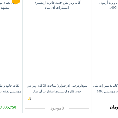
2 گانه (پک کامل) مقررات ملی
نموداردرختی (درختواره) مباحث 23 گانه ویرایش
نکات جامع و طب
مهندسی 1405
جدید فائزه اردشیری انتشارات آی نماد
مهندسی نقشه برد
2
335,750 تومان
ناموجود