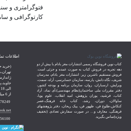
فتوگرامتری و سن
کارتوگرافی و سام
اطلاعات تم
کتاب نوین فروشگاه رسمی انتشارات مغز بادام با بیش از دو
(خرید ح
دهه تجربه در فروش کتاب به صورت عمده و جزئی است.
تهران،م
فروش مستقیم ناشرین زیر: انتشارات مغز بادام، مدرسان
ژاندارم
شریف، نگاه دانش، پارسه، سازمان حسابرسی، آراه، سمت،
ویرایش، ارسباران، روان، سازمان برنامه و بودجه کشور،
ا
دفتر مقررات ملی ساختمان(نظام مهندسی)،آی نماد، آراد
از 6 میلیون تومان*
کتاب، فرشید، پوران پژوهش، امید انقلاب، علوم پویا،
ساوالان، دوران، رشد، کتاب خانه فرهنگ،عصر
 09107856100
کنکاش،طلوع فن، ظهور فن، پیک ریحان، دفتر پژوهشهای
ook.net
فرهنگی، معارف و.... در صورت سفارش تعدادی (تخفیف
ویژه)تماس بگیرید.
56100