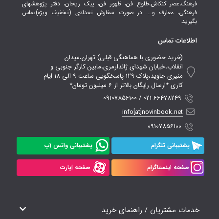
فرهنگ،عصر کنکاش،طلوع فن، ظهور فن، پیک ریحان، دفتر پژوهشهای
فرهنگی، معارف و.... در صورت سفارش تعدادی (تخفیف ویژه)تماس
بگیرید.
اطلاعات تماس
(خرید حضوری با هماهنگی قبلی) تهران،میدان
انقلاب،خیابان شهدای ژاندارمری،مابین کارگر جنوبی و
منیری جاوید،پلاک 129 پاسخگویی ساعت 9 الی 18 ایام
کاری *ارسال رایگان بالاتر از 6 میلیون تومان*
021-66478249 / 09107856100
info[at]novinbook.net
09107856100
پشتیبانی تلگرام
پشتیبانی واتس آپ
صفحه اینستاگرام
صفحه آپارت
خدمات مشتریان / راهنمای خرید