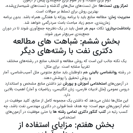
دوم برای تثبیت، و بار سوم برای جمع‌بندی پیش از آزمون.
تمرکز روی تست‌ها:
حل تست‌های سال‌های گذشته و تست‌های شبیه‌سازی‌شده،
بهترین روش برای تسلط بر سوالات است.
مدیریت زمان:
مطالعه منابع باید با برنامه روزانه یا هفتگی همراه باشد. بدون برنامه
زمان‌بندی، حجم زیاد مباحث باعث سردرگمی خواهد شد.
یادداشت‌برداری:
نکات مهم هر فصل باید در یک دفترچه جمع‌آوری شوند تا در دوران
جمع‌بندی سریع‌تر مرور شوند.
بخش ششم: شباهت های مطالعه
دکتری نفت با رشته‌های دیگر
یک نکته جالب این است که روش مطالعه و انتخاب منابع در رشته‌های مختلف
تقریباً مشابه است. برای مثال:
در رشته
روانشناسی بالینی
هم داوطلبان باید منابع متنوعی مثل آسیب‌شناسی، آمار
و روش تحقیق را پوشش دهند.
در آزمون‌های
استخدامی آموزش و پرورش
نیز داشتن منابع مشخص و استاندارد
دروس عمومی (مثل ادبیات فارسی، زبان انگلیسی، ریاضیات و آمار) اهمیت بالایی
دارد.
این مثال‌ها نشان می‌دهد که داشتن یک مجموعه کامل از منابع، کلید موفقیت در
تمام آزمون‌های مهم است؛ چه هدف شما قبولی در دکتری مهندسی نفت باشد، چه
کسب رتبه در
کتب کنکور دکتری تمامی رشته ها
یا حتی موفقیت در آزمون‌های
استخدامی.
بخش هفتم: مزایای استفاده از