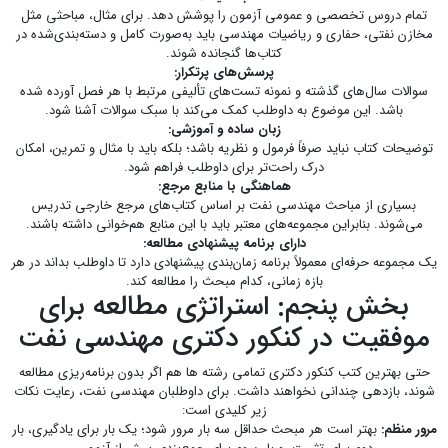
تمام دروس تخصصی و عمومی آزمون را پوشش دهد. برای مثال، مباحثی مثل
مخازن نفتی، حفاری و ریاضیات مهندسی باید به‌صورت کامل و دسته‌بندی‌شده در
کتاب‌ها گنجانده شوند.
پرسش‌های پرتکرار:
سوالات سال‌های گذشته و نمونه تست‌های تألیفی مرتبط با هر فصل آورده شده
باشد. این موضوع به داوطلب کمک می‌کند با سبک سوالات آشنا شود.
زبان ساده و آموزشی:
توضیحات کتاب نباید صرفاً فرمول و نظریه باشد؛ بلکه باید با مثال و تمرین، امکان
درک راحت‌تر برای داوطلب فراهم شود.
هماهنگی با منابع مرجع:
بسیاری از مباحث مهندسی نفت بر اساس کتاب‌های مرجع خارجی تدریس
می‌شوند. بنابراین مجموعه‌های معتبر باید با این منابع هم‌خوانی داشته باشند.
دارای برنامه پیشنهادی مطالعه:
یک مجموعه حرفه‌ای معمولاً برنامه زمان‌بندی پیشنهادی دارد تا داوطلب بداند در هر
بازه زمانی، کدام مبحث را مطالعه کند.
بخش پنجم: استراتژی مطالعه برای
موفقیت در کنکور دکتری مهندسی نفت
حتی بهترین
کتب کنکور دکتری تمامی رشته ها
هم اگر بدون برنامه‌ریزی مطالعه
شوند، بازدهی چندانی نخواهند داشت. برای داوطلبان مهندسی نفت، رعایت نکات
زیر کلیدی است:
مرور منظم:
بهتر است هر مبحث حداقل سه بار مرور شود؛ یک بار برای یادگیری، بار