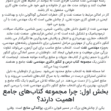
رشته مهندسی نفت مناسب افرادی است که بتوانند در محیط های کاری دشوار
فعالیت کنند و بتوانند مدت ها، دور از خانواده و شهر خود طی ساعت های کاری
طولانی، مشغول به کار باشند.
کار در اماکن مرتبط با صنعت نفت و گاز، خطرات احتمالی گوناگونی دارد و بهداشت و
ایمنی در فضای کاری حوزه نفتی، از چالش هایی است که یک مهندس نفت با آن
روبرو می شود.
مهندسی نفت از تلفیق دانش های ریاضی، شیمی، زمین شناسی، مکانیک سیالات،
ترمودینامیک و تشکیل شده است که در تمامی فرآیندهای صنعت نفت مانند
اکتشاف، حفاری، بهره‌برداری و انتقال و پالایش هیدروکربن ها تأثیرگذار می باشند.
کنکور دکتری یکی از مهم‌ترین مراحل تحصیلی برای دانشجویان رشته‌های مهندسی،
به‌ویژه
مهندسی نفت
است. انتخاب منابع مناسب برای این آزمون، می‌تواند تفاوت
بزرگی میان موفقیت و عدم قبولی ایجاد کند. داوطلبان در مسیر آمادگی برای کنکور
دکتری با حجم زیادی از کتاب‌ها، جزوات و منابع پراکنده مواجه هستند. اینجاست که
داشتن یک
مجموعه کتاب درس و کنکور دکتری مهندسی نفت
جامع و هدفمند
اهمیت پیدا می‌کند.
اما مسئله فقط به انتخاب منابع محدود نمی‌شود. بسیاری از داوطلبان به دلیل
نداشتن استراتژی درست در مطالعه، یا به سراغ کتاب‌های نامناسب می‌روند و یا
منابع اصلی را از دست می‌دهند. در این مقاله تلاش می‌کنیم با یک نگاه جامع و
کاربردی، بهترین راه برای انتخاب منابع کنکور دکتری مهندسی نفت را بررسی کنیم.
بخش اول: چرا مجموعه کتاب‌های جامع
اهمیت دارند؟
یکی از چالش‌های بزرگ در مسیر قبولی دکتری،
پراکندگی منابع
است. وقتی