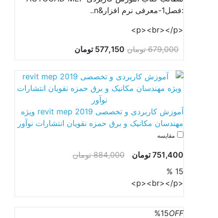
:فصل1-معرفی نرم افزار&n..
<p><br></p>
679,000 تومان
577,150 تومان
آموزش کاربردی و تخصصی revit mep 2019 ویژه
مهندسان مکانیک و برق حمزه نقویان انتشارات نوآور
مقایسه
751,400 تومان
884,000 تومان
15 %
<p><br></p>
%15
OFF