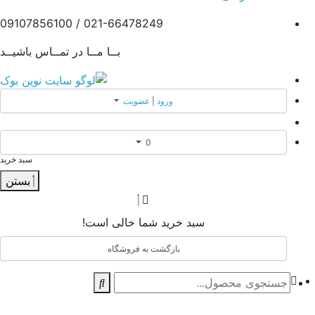
021-66478249 / 09107856100
بــا مــا در تمــاس باشیــد
ورود
|
عضویت
0
سبد خرید
بستن
سبد خرید شما خالی است!
بازگشت به فروشگاه