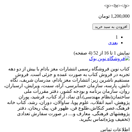
<p><br></p>
1,200,000 تومان
افزودن به سبد خرید
1
بعدی
نمايش 1 تا 16 از 52 (4 صفحه)
کتاب نوین فروشگاه رسمی انتشارات مغز بادام با بیش از دو دهه
تجربه در فروش کتاب به صورت عمده و جزئی است. فروش
مستقیم ناشرین زیر: انتشارات مغز بادام، مدرسان شریف، نگاه
دانش، پارسه، سازمان حسابرسی، آراه، سمت، ویرایش، ارسباران،
روان، سازمان برنامه و بودجه کشور، دفتر مقررات ملی
ساختمان(نظام مهندسی)،آی نماد، آراد کتاب، فرشید، پوران
پژوهش، امید انقلاب، علوم پویا، ساوالان، دوران، رشد، کتاب خانه
فرهنگ،عصر کنکاش،طلوع فن، ظهور فن، پیک ریحان، دفتر
پژوهشهای فرهنگی، معارف و.... در صورت سفارش تعدادی
(تخفیف ویژه)تماس بگیرید.
اطلاعات تماس