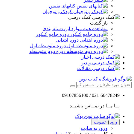
شعر
کتابهای نفیس
کودک و نوجوان
کمک درسی
باز گشت
مشاهده همه موارد این دسته بندی
دوره جامع کنکور
دوره ابتدایی
دوره متوسطه اول
دوره دوم متوسطه
اخبار
ویدیو
مقالات
021-66478249 / 09107856100
بــا مــا در تمــاس باشیــد
ورود
|
عضویت
ورود به سایت
کاربر جدیدی هستم؟
ثبت نام