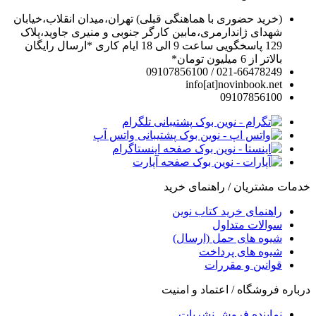
(خرید حضوری با هماهنگی قبلی) تهران،میدان انقلاب،خیابان
شهدای ژاندارمری،مابین کارگر جنوبی و منیری جاوید،پلاک
129 پاسخگویی ساعت 9 الی 18 ایام کاری *ارسال رایگان
بالاتر از 6 میلیون تومان*
021-66478249 / 09107856100
info[at]novinbook.net
09107856100
پشتیبانی تلگرام
پشتیبانی واتس آپ
صفحه اینستاگرام
صفحه آپارت
خدمات مشتریان / راهنمای خرید
راهنمای خرید کتاب نوین
سوالات متداول
شیوه های حمل (ارسال)
شیوه های پرداخت
قوانین و مقررات
درباره فروشگاه / اعتماد و امنیت
نماینده فروش نشریات