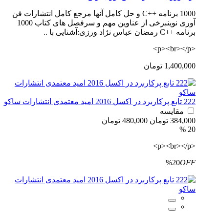
1000 برنامه ++C و حل کامل آنها مرجع کامل انتشارات فن
آوری نوینبرخی از عناوین مهم و سرفصل های کتاب 1000
برنامه ++C رمضان عباس نژاد ورزی:آشنایی با ..
<p><br></p>
1,400,000 تومان
222 تابع پرکاربرد در اکسل 2016 امید معتمدی انتشارات ساکو
مقایسه
384,000 تومان
480,000 تومان
20 %
<p><br></p>
%20
OFF