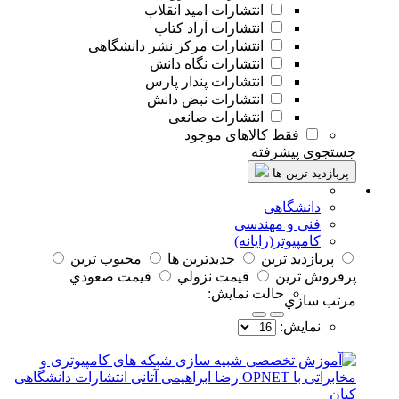
انتشارات امید انقلاب
انتشارات آراد کتاب
انتشارات مرکز نشر دانشگاهی
انتشارات نگاه دانش
انتشارات پندار پارس
انتشارات نبض دانش
انتشارات صانعی
فقط کالاهای موجود
جستجوی پیشرفته
پربازدید ترین ها
دانشگاهی
فنی و مهندسی
کامپیوتر(رایانه)
پربازديد ترين
جديدترين ها
محبوب ترين
پرفروش ترين
قيمت نزولي
قيمت صعودي
حالت نمايش:
مرتب سازي
نمايش: