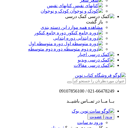
شعر
کتابهای نفیس
کودک و نوجوان
کمک درسی
باز گشت
مشاهده همه موارد این دسته بندی
دوره جامع کنکور
دوره ابتدایی
دوره متوسطه اول
دوره دوم متوسطه
اخبار
ویدیو
مقالات
021-66478249 / 09107856100
بــا مــا در تمــاس باشیــد
ورود
|
عضویت
ورود به سایت
کاربر جدیدی هستم؟
ثبت نام