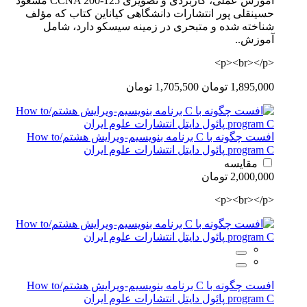
آموزش عملی، کاربردی و تصویری CCNA 200-125 مسعود
حسینقلی پور انتشارات دانشگاهی کیاناین کتاب که مؤلف
شناخته شده و متبحری در زمینه سیسکو دارد، شامل
آموزش..
<p><br></p>
1,895,000 تومان
1,705,500 تومان
افست چگونه با C برنامه بنویسیم-ویرایش هشتم/How to
program C پائول دایتل انتشارات علوم ایران
مقایسه
2,000,000 تومان
<p><br></p>
افست چگونه با C برنامه بنویسیم-ویرایش هشتم/How to
program C پائول دایتل انتشارات علوم ایران