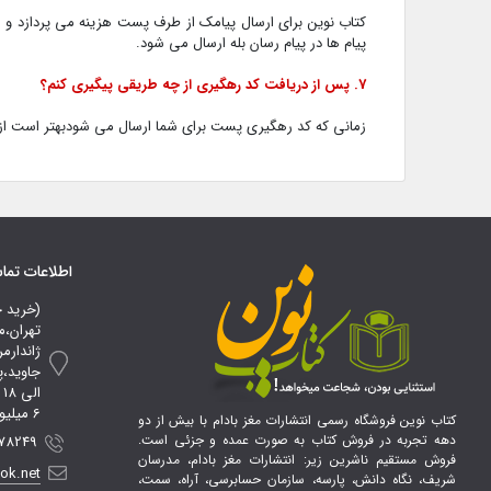
کتاب نوین برای ارسال پیامک از طرف پست هزینه می پردازد و 
پیام ها در پیام رسان بله ارسال می شود.
7. پس از دریافت کد رهگیری از چه طریقی پیگیری کنم؟
زمانی که کد رهگیری پست برای شما ارسال می شودبهتر است از طریق سایت خود پست به نشانی king.post.ir
اطلاعات تم
(خرید 
تهران،م
ژاندارم
ا
6 میلیون تومان*
کتاب نوین فروشگاه رسمی انتشارات مغز بادام با بیش از دو
دهه تجربه در فروش کتاب به صورت عمده و جزئی است.
 09107856100
فروش مستقیم ناشرین زیر: انتشارات مغز بادام، مدرسان
ook.net
شریف، نگاه دانش، پارسه، سازمان حسابرسی، آراه، سمت،