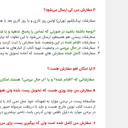
3.سفارش من کی ارسال می‌شود؟
سفارشات پیک(شهر تهران) اولین روز کاری و یا روز کاری بعد با 
*توجه داشته باشید در صورتی که تماس را پاسخ ندهید و یا شما
سفارشات پستی هم همینطور ارسال می‌شود با این تفاوت که نیا
سفارشات
اقدام شده
در این وضعیت شما سفارش را ثبت کردید و 
سفارشات
در حال بررسی
در وضعیت تهیه کتاب از انبارهای ما هست
سفارشات
کامل شده
سفارش های هستند که آماده تحویل به پست 
4.آیا امکان لغو سفارش هست؟
سفارشاتی که *اقدام شده* و یا *در حال بررسی* هستند امکان 
5.سفارش من چند روزی هست که تحویل پست شده ولی هنوز نرسیده دلیل آن چیست؟
متأسفانه پست در برخی موارد به تعهدات خود عمل نمی کند با توجه به اینکه سفا
از دست کتاب نوین خارج هست و باید تا دریافت مرسوله صبور با
در برخی موارد به دلیل ناقص بودن آدرس باعث تاخیر بیشتری د
6. سفارش من کامل شده است ولی کد پیگیری پست برای من نیامده؟