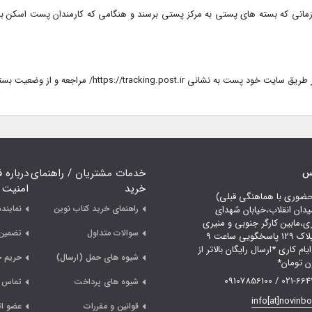
زمانی که بسته های پستی به مرکز پستی برسند و هنگامی که کارمندان پست اسکن بارک
https://trac/ مراجعه و از وضعیت بسته خود مطلع شوید.
اس
خدمات مشتریان / راهنمای
درباره 
خرید
امنیت
حضوری با هماهنگی قبلی)
راهنمای خرید کتاب نوین
نمایند
یدان انقلاب،خیابان شهدای
ری،مابین کارگر جنوبی و منیری
سوالات متداول
تضمین 
جاوید،پلاک 129 پاسخگویی ساعت 9
لی 18 ایام کاری *ارسال رایگان بالاتر از
شیوه های حمل (ارسال)
حریم 
021-66478249 /
شیوه های پرداخت
تماس ب
info[at]novinb
قوانین و مقررات
عضو ات