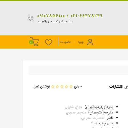
021-66478249 / 09107856100
بــا مــا در تمــاس باشیــد
ورود
|
عضویت
0
 انتشارات
0 رای
نوشتن نظر
پدیدآور(پدیدآوران)
جوئل شارون
مترجم(مترجمان)
منوچهر صبوری
ناشر
انتشارات نشر نی
سال چاپ
1401