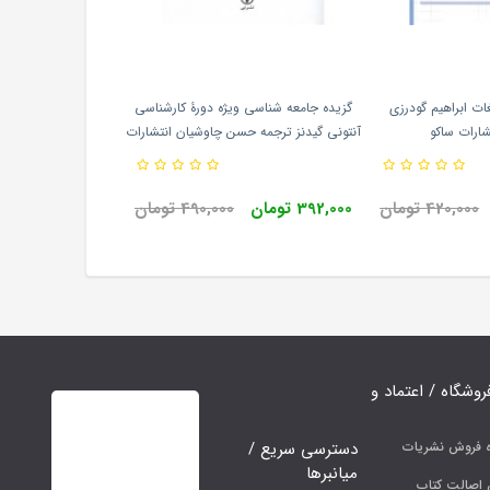
ات ابراهیم گودرزی
گزیده جامعه شناسی ویژه دورۀ کارشناسی
شارات ساکو
آنتونی گیدنز ترجمه حسن چاوشیان انتشارات
نشر نی
420,000 تومان
392,000 تومان
490,000 تومان
فروشگاه / اعتماد و
دسترسی سریع /
ه فروش نشریات
میانبرها
اصالت کتاب