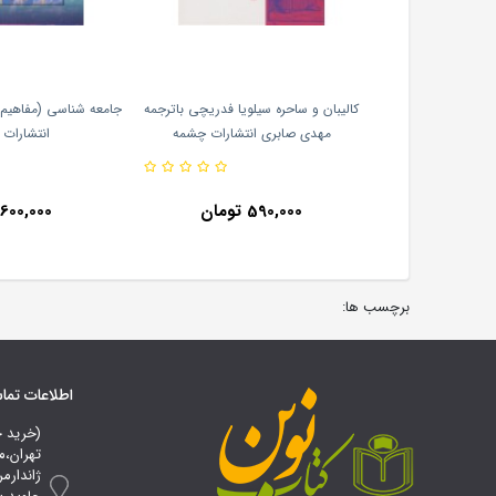
وست خیالی و هشت
کالیبان و ساحره سیلویا فدریچی باترجمه
جامعه شناسی (مفاهیم 
پنیک ترجمه کیوان
مهدی صابری انتشارات چشمه
انتشارات 
رات اطراف
367,000 تومان
590,000 تومان
600,000 تومان
برچسب ها:
اطلاعات تم
(خرید 
تهران،م
ژاندارم