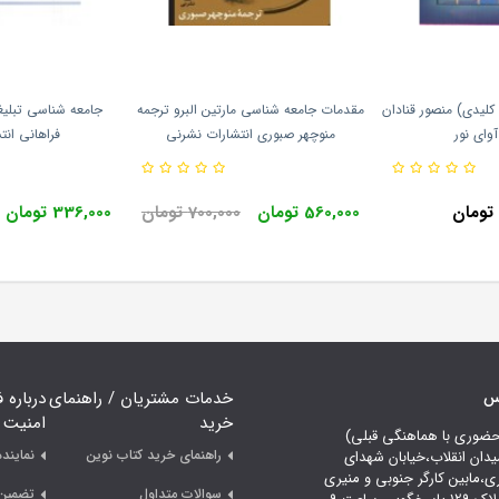
کلیدی) منصور قنادان
مقدمات جامعه شناسی مارتین البرو ترجمه
جامعه شناسی تبلیغ
آوای نور
منوچهر صبوری انتشارات نشرنی
فراهانی انت
560,000 تومان
700,000 تومان
336,000 تومان
اس
خدمات مشتریان / راهنمای
درباره 
خرید
امنیت
حضوری با هماهنگی قبلی)
راهنمای خرید کتاب نوین
نمایند
یدان انقلاب،خیابان شهدای
ری،مابین کارگر جنوبی و منیری
سوالات متداول
تضمین 