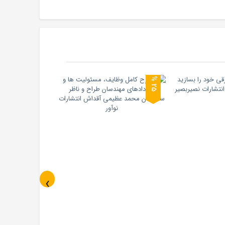
5
2
%
‹