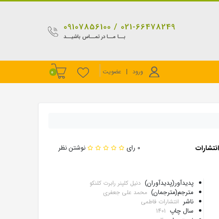
021-66478249 / 09107856100
بــا مــا در تمــاس باشیــد
ورود
|
عضویت
0
نتشارات
0 رای
نوشتن نظر
پدیدآور(پدیدآوران)
دنیل کلپنر رابرت کلنکو
مترجم(مترجمان)
محمد علی جعفری
ناشر
انتشارات فاطمی
سال چاپ
1401