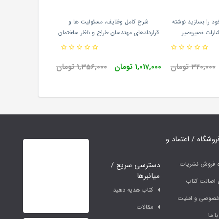
د را بسازید نوشته
شرح کامل وظایف، مسئولیت ها و
شارات نصیربصیر
قراردادهای مهندسان طراح و ناظر ساختمان
محمد عظیمی آقداش انتشارات نوآور
320,000 تومان
1,017,000 تومان
1,356,000 تومان
فروشگاه / اعتماد و
دسترسی سریع /
ه فروش نشریات
میانبرها
اصالت کتاب
کتاب هدیه دهید
خصوصی و امنیت
مقالات
ا ما