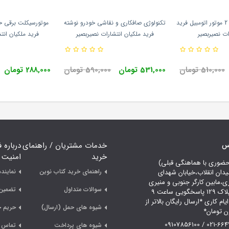
هرآنچه که باید بدانیم 2 موتور اتومبیل فرید
تکنولوژی صافکاری و نقاشی خودرو نوشته
موتورسیکلت برقی خو
ات نصیربصیر
فرید ملکیان انتشارات نصیربصیر
فرید ملکیان انت
510,000 تومان
531,000 تومان
590,000 تومان
288,000 تومان
اس
خدمات مشتریان / راهنمای
درباره 
خرید
امنیت
حضوری با هماهنگی قبلی)
راهنمای خرید کتاب نوین
نمایند
یدان انقلاب،خیابان شهدای
ری،مابین کارگر جنوبی و منیری
سوالات متداول
تضمین 
جاوید،پلاک 129 پاسخگویی ساعت 9
لی 18 ایام کاری *ارسال رایگان بالاتر از
شیوه های حمل (ارسال)
حریم 
021-66478249 /
شیوه های پرداخت
تماس ب