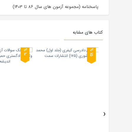
پاسخنامه (مجموعه آزمون های سال 86 تا 1403)
کتاب های مشابه
0
5
1
%
1
%
›