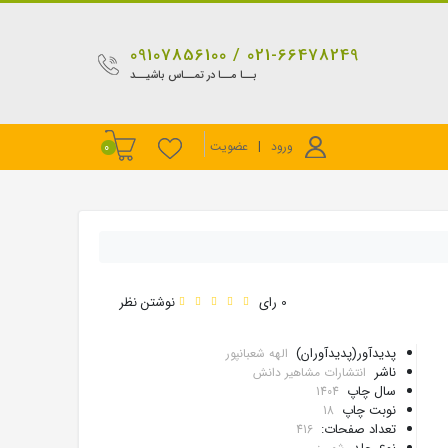
021-66478249 / 09107856100
بــا مــا در تمــاس باشیــد
ورود
|
عضویت
0
0 رای
نوشتن نظر
پدیدآور(پدیدآوران)
الهه شعبانپور
ناشر
انتشارات مشاهیر دانش
سال چاپ
1404
نوبت چاپ
18
تعداد صفحات:
416