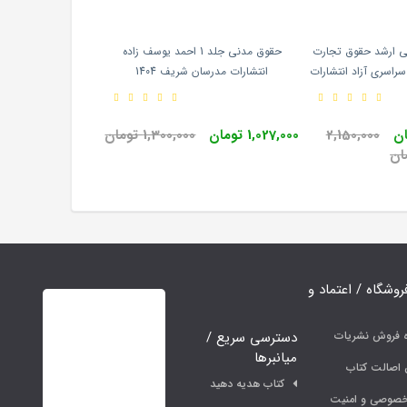
سی ارشد حقوق تجارت
حقوق مدنی جلد 1 احمد یوسف زاده
ین الملل 85 تا 1404 سراسری آزاد انتشارات
انتشارات مدرسان شریف 1404
 ارشد
2,150,000
1,027,000 تومان
1,300,000 تومان
ان
فروشگاه / اعتماد و
دسترسی سریع /
ه فروش نشریات
میانبرها
اصالت کتاب
کتاب هدیه دهید
خصوصی و امنیت