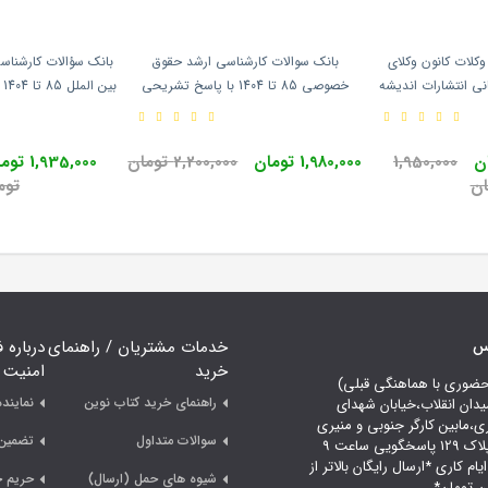
وکلات کانون وکلای
بانک سوالات کارشناسی ارشد حقوق
بانک سؤالات کارشنا
نی انتشارات اندیشه
خصوصی 85 تا 1404 با پاسخ تشریحی
ب
د
انتشارات اندیشه ارشد
اندیشه
1,950,000
1,980,000 تومان
2,200,000 تومان
1,935,000 تومان
ان
توم
اس
خدمات مشتریان / راهنمای
درباره 
خرید
امنیت
حضوری با هماهنگی قبلی)
راهنمای خرید کتاب نوین
نمایند
یدان انقلاب،خیابان شهدای
ری،مابین کارگر جنوبی و منیری
سوالات متداول
تضمین 
جاوید،پلاک 129 پاسخگویی ساعت 9
لی 18 ایام کاری *ارسال رایگان بالاتر از
شیوه های حمل (ارسال)
حریم 