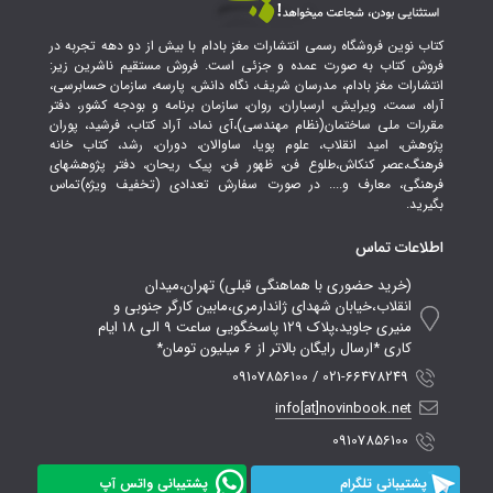
کتاب نوین فروشگاه رسمی انتشارات مغز بادام با بیش از دو دهه تجربه در
فروش کتاب به صورت عمده و جزئی است. فروش مستقیم ناشرین زیر:
انتشارات مغز بادام، مدرسان شریف، نگاه دانش، پارسه، سازمان حسابرسی،
آراه، سمت، ویرایش، ارسباران، روان، سازمان برنامه و بودجه کشور، دفتر
مقررات ملی ساختمان(نظام مهندسی)،آی نماد، آراد کتاب، فرشید، پوران
پژوهش، امید انقلاب، علوم پویا، ساوالان، دوران، رشد، کتاب خانه
فرهنگ،عصر کنکاش،طلوع فن، ظهور فن، پیک ریحان، دفتر پژوهشهای
فرهنگی، معارف و.... در صورت سفارش تعدادی (تخفیف ویژه)تماس
بگیرید.
اطلاعات تماس
(خرید حضوری با هماهنگی قبلی) تهران،میدان
انقلاب،خیابان شهدای ژاندارمری،مابین کارگر جنوبی و
منیری جاوید،پلاک 129 پاسخگویی ساعت 9 الی 18 ایام
کاری *ارسال رایگان بالاتر از 6 میلیون تومان*
021-66478249 / 09107856100
info[at]novinbook.net
09107856100
پشتیبانی تلگرام
پشتیبانی واتس آپ