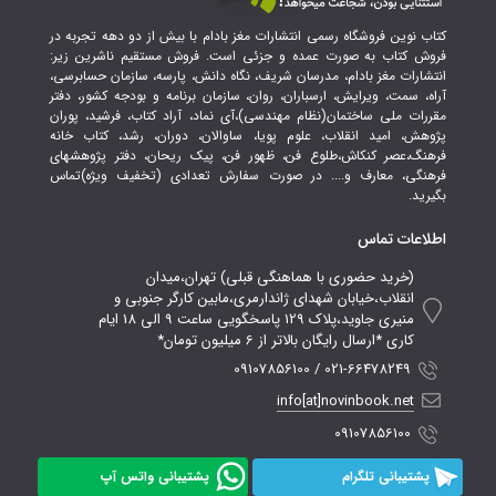
کتاب نوین فروشگاه رسمی انتشارات مغز بادام با بیش از دو دهه تجربه در
فروش کتاب به صورت عمده و جزئی است. فروش مستقیم ناشرین زیر:
انتشارات مغز بادام، مدرسان شریف، نگاه دانش، پارسه، سازمان حسابرسی،
آراه، سمت، ویرایش، ارسباران، روان، سازمان برنامه و بودجه کشور، دفتر
مقررات ملی ساختمان(نظام مهندسی)،آی نماد، آراد کتاب، فرشید، پوران
پژوهش، امید انقلاب، علوم پویا، ساوالان، دوران، رشد، کتاب خانه
فرهنگ،عصر کنکاش،طلوع فن، ظهور فن، پیک ریحان، دفتر پژوهشهای
فرهنگی، معارف و.... در صورت سفارش تعدادی (تخفیف ویژه)تماس
بگیرید.
اطلاعات تماس
(خرید حضوری با هماهنگی قبلی) تهران،میدان
انقلاب،خیابان شهدای ژاندارمری،مابین کارگر جنوبی و
منیری جاوید،پلاک 129 پاسخگویی ساعت 9 الی 18 ایام
کاری *ارسال رایگان بالاتر از 6 میلیون تومان*
021-66478249 / 09107856100
info[at]novinbook.net
09107856100
پشتیبانی تلگرام
پشتیبانی واتس آپ