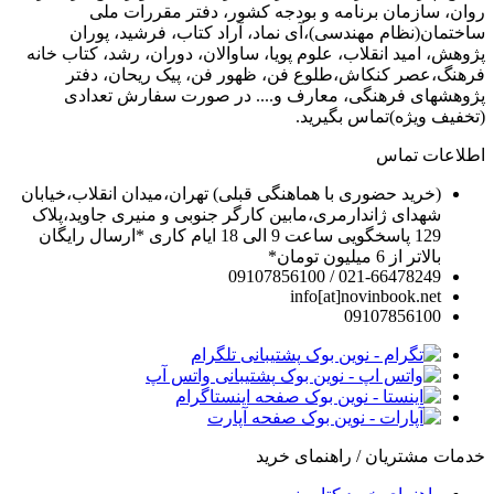
روان، سازمان برنامه و بودجه کشور، دفتر مقررات ملی
ساختمان(نظام مهندسی)،آی نماد، آراد کتاب، فرشید، پوران
پژوهش، امید انقلاب، علوم پویا، ساوالان، دوران، رشد، کتاب خانه
فرهنگ،عصر کنکاش،طلوع فن، ظهور فن، پیک ریحان، دفتر
پژوهشهای فرهنگی، معارف و.... در صورت سفارش تعدادی
(تخفیف ویژه)تماس بگیرید.
اطلاعات تماس
(خرید حضوری با هماهنگی قبلی) تهران،میدان انقلاب،خیابان
شهدای ژاندارمری،مابین کارگر جنوبی و منیری جاوید،پلاک
129 پاسخگویی ساعت 9 الی 18 ایام کاری *ارسال رایگان
بالاتر از 6 میلیون تومان*
021-66478249 / 09107856100
info[at]novinbook.net
09107856100
پشتیبانی تلگرام
پشتیبانی واتس آپ
صفحه اینستاگرام
صفحه آپارت
خدمات مشتریان / راهنمای خرید