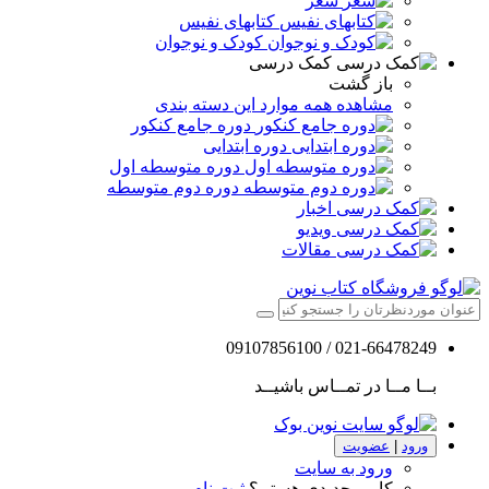
شعر
کتابهای نفیس
کودک و نوجوان
کمک درسی
باز گشت
مشاهده همه موارد این دسته بندی
دوره جامع کنکور
دوره ابتدایی
دوره متوسطه اول
دوره دوم متوسطه
اخبار
ویدیو
مقالات
021-66478249 / 09107856100
بــا مــا در تمــاس باشیــد
ورود
|
عضویت
ورود به سایت
کاربر جدیدی هستم؟
ثبت نام