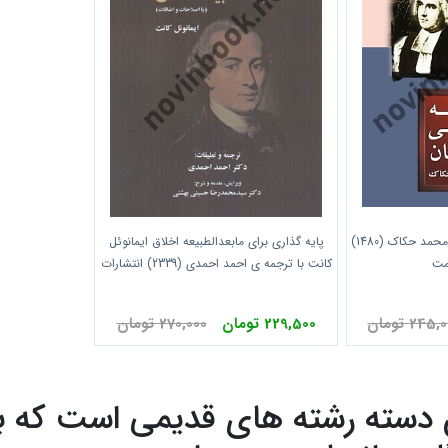
فلسفه تجربی انگلستان سیدمحمد حکاک (1480)
پایه گذاری برای مابعدالطبیعه اخلاق ایمانوئل
مت
کانت با ترجمه ی احمد احمدی (2339) انتشارات
سمت
245 تومان
229,500 تومان
270,000 تومان
ن دسته رشته های قدیمی است که به