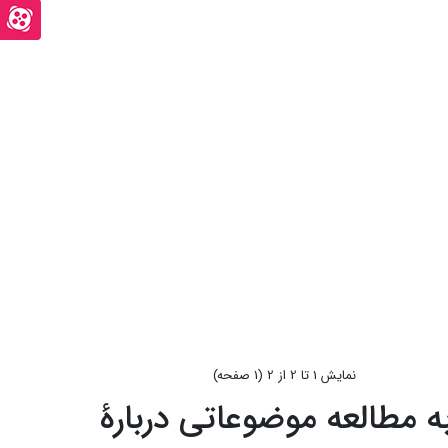
آپ
اینستاگرام
صفحه
آپارت
نمايش 1 تا 2 از 2 (1 صفحه)
 مطالعه موضوعاتی دربارۀ