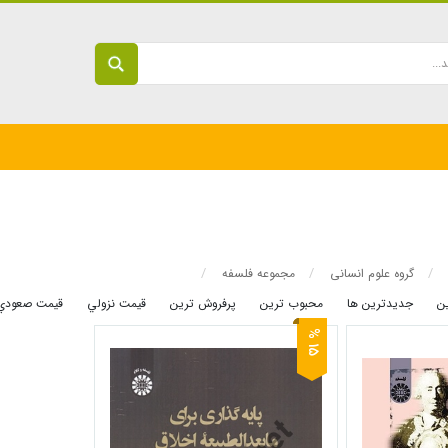
گروه علوم انسانی
مجموعه فلسفه
ين
جديدترين ها
محبوب ترين
پرفروش ترين
قيمت نزولي
قيمت صعودي
5
1
%