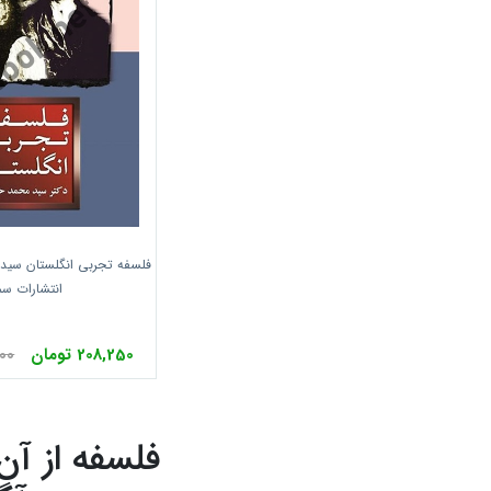
انتشارات س
208,250 تومان
,000
فلسفه از آ