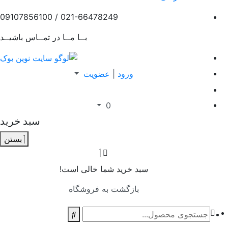
021-66478249 / 09107856100
بــا مــا در تمــاس باشیــد
ورود
|
عضویت
0
سبد خرید
بستن
سبد خرید شما خالی است!
بازگشت به فروشگاه