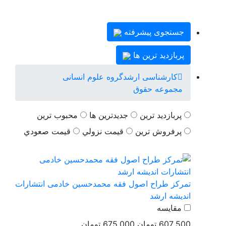
جستجوی پیشرفته
پربازدید ترین ها
کارشناسی ارشد
گروه علوم انسانی
مجموعه حقوق
پربازديد ترين
جديدترين ها
محبوب ترين
پرفروش ترين
قيمت نزولي
قيمت صعودي
تمرکز طراح اصول فقه محمدحسین خادمی انتشارات
اندیشه ارشد
مقایسه
607,500 تومان
675,000 تومان