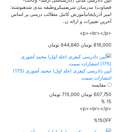
آیین دادرسی مدنی (کارشناسی ارشد- وکالت-
قضاوت) مدرسان شریفمیکروطبقه بندی شدهنوشته:
امیر آذربایجانیآموزش کامل مطالب درسی بر اساس
آخرین تغییرات و ارائه ن..
<p><br></p>
816,000 تومان
644,640 تومان
آیین دادرسی کیفری (جلد اول) محمد آشوری (175)
انتشارات سمت
مقایسه
607,750 تومان
715,000 تومان
15 %
<p><br></p>
%15
OFF