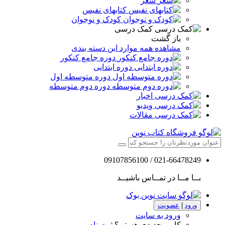
شعر
کتابهای نفیس
کودک و نوجوان
کمک درسی
باز گشت
مشاهده همه موارد این دسته بندی
دوره جامع کنکور
دوره ابتدایی
دوره متوسطه اول
دوره دوم متوسطه
اخبار
ویدیو
مقالات
021-66478249 / 09107856100
بــا مــا در تمــاس باشیــد
ورود
|
عضویت
ورود به سایت
کاربر جدیدی هستم؟
ثبت نام