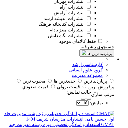
انتشارات مهربان
انتشارات آراه
انتشارات آرامش
انتشارات اندیشه ارشد
انتشارات کتابخانه فرهنگ
انتشارات مغز بادام
انتشارات نگاه دانش
فقط کالاهای موجود
جستجوی پیشرفته
پربازدید ترین ها
کارشناسی ارشد
گروه علوم انسانی
مجموعه مدیریت
پربازديد ترين
جديدترين ها
محبوب ترين
پرفروش ترين
قيمت نزولي
قيمت صعودي
حالت نمايش:
مرتب سازي
نمايش:
GMAT استعداد و آمادگی تحصیلی ویژه رشته مدیریت جلد