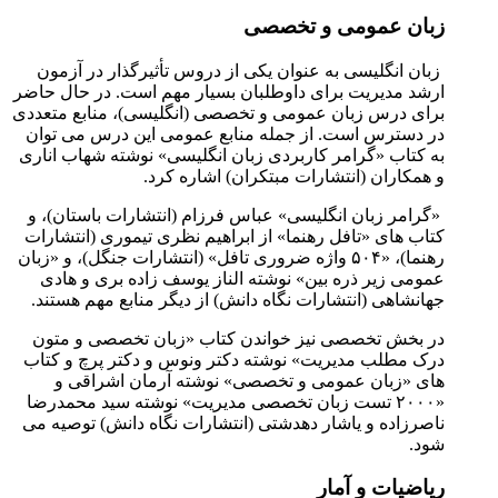
زبان عمومی و تخصصی
زبان انگلیسی به عنوان یکی از دروس تأثیرگذار در آزمون
ارشد مدیریت برای داوطلبان بسیار مهم است. در حال حاضر
برای درس زبان عمومی و تخصصی (انگلیسی)، منابع متعددی
در دسترس است. از جمله منابع عمومی این درس می توان
به کتاب «گرامر کاربردی زبان انگلیسی» نوشته شهاب اناری
و همکاران (انتشارات مبتکران) اشاره کرد.
«گرامر زبان انگلیسی» عباس فرزام (انتشارات باستان)، و
کتاب های «تافل رهنما» از ابراهیم نظری تیموری (انتشارات
رهنما)، «۵۰۴ واژه ضروری تافل» (انتشارات جنگل)، و «زبان
عمومی زیر ذره بین» نوشته الناز یوسف زاده بری و هادی
جهانشاهی (انتشارات نگاه دانش) از دیگر منابع مهم هستند.
در بخش تخصصی نیز خواندن کتاب «زبان تخصصی و متون
درک مطلب مدیریت» نوشته دکتر ونوس و دکتر پرچ و کتاب
های «زبان عمومی و تخصصی» نوشته آرمان اشراقی و
«۲۰۰۰ تست زبان تخصصی مدیریت» نوشته سید محمدرضا
ناصرزاده و یاشار دهدشتی (انتشارات نگاه دانش) توصیه می
شود.
ریاضیات و آمار