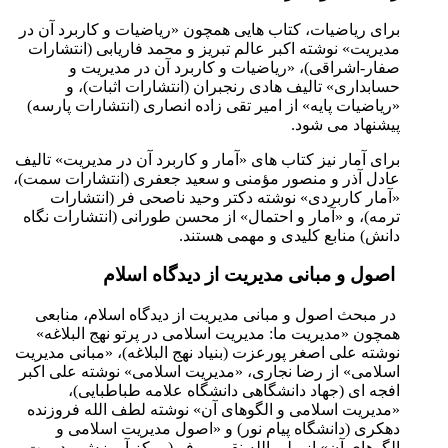
برای ریاضیات، کتاب هایی همچون «ریاضیات و کاربرد آن در
مدیریت» نوشته اکبر عالم تبریز و محمد فاریابی (انتشارات
صفار-اشراقی)، «ریاضیات و کاربرد آن در مدیریت و
حسابداری» تالیف هادی رنجبران (انتشارات اثبات)، و
«ریاضیات پایه» از امیر تقی زاده انصاری (انتشارات پارسه)
پیشنهاد می شود.
برای آمار نیز کتاب های «آمار و کاربرد آن در مدیریت» تالیف
عادل آذر و منصور مؤمنی و سعید جعفری (انتشارات سمت)،
«آمار کاربردی» نوشته دکتر وحید ناصحی فر (انتشارات
ترمه)، و «آمار و احتمال» از محسن طورانی (انتشارات نگاه
دانش) منابع کلیدی و مهمی هستند.
اصول و مبانی مدیریت از دیدگاه اسلام
در مبحث اصول و مبانی مدیریت از دیدگاه اسلام، منابعی
همچون «مدیریت ما: مدیریت اسلامی در پرتو نهج البلاغه»
نوشته علی اصغر پورعزت (بنیاد نهج البلاغه)، «مبانی مدیریت
اسلامی» از رضا نجاری، «مدیریت اسلامی» نوشته علی اکبر
افجه ای (جهاد دانشگاهی دانشگاه علامه طباطبایی)،
«مدیریت اسلامی و الگوهای آن» نوشته لطف الله فروزنده
دهکری (دانشگاه پیام نور) و «اصول مدیریت اسلامی و
الگوهای آن» از ولی الله نقی پورفر (مرکز آموزش مدیریت