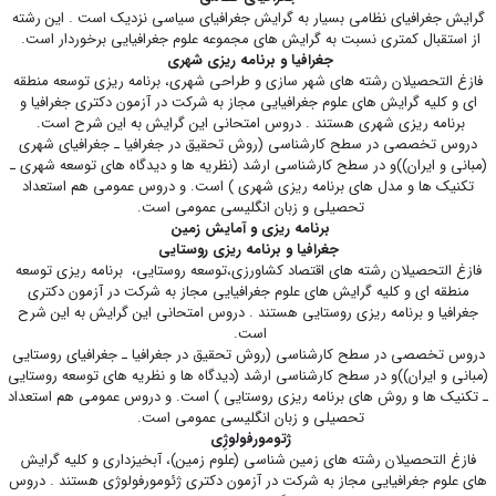
گرایش جغرافیای نظامی بسیار به گرایش جغرافیای سیاسی نزدیک است . این رشته
از استقبال کمتری نسبت به گرایش های مجموعه علوم جغرافیایی برخوردار است.
جغرافیا و برنامه ریزی شهری
فازغ التحصیلان رشته های شهر سازی و طراحی شهری، برنامه ریزی توسعه منطقه
ای و کلیه گرایش های علوم جغرافیایی مجاز به شرکت در آزمون دکتری جغرافیا و
برنامه ریزی شهری هستند . دروس امتحانی این گرایش به این شرح است.
دروس تخصصی در سطح کارشناسی (روش تحقیق در جغرافیا ـ جغرافیای شهری
(مبانی و ایران))و در سطح کارشناسی ارشد (نظریه ­ها و دیدگاه­ های توسعه شهری ـ
تکنیک­ ها و مدل­ های برنامه ­ریزی شهری ) است. و دروس عمومی هم استعداد
تحصیلی و زبان انگلیسی عمومی است.
برنامه ریزی و آمایش زمین
جغرافیا و برنامه ریزی روستایی
فازغ التحصیلان رشته های اقتصاد کشاورزی،توسعه روستایی، برنامه ریزی توسعه
منطقه ای و کلیه گرایش های علوم جغرافیایی مجاز به شرکت در آزمون دکتری
جغرافیا و برنامه ریزی روستایی هستند . دروس امتحانی این گرایش به این شرح
است.
دروس تخصصی در سطح کارشناسی (روش تحقیق در جغرافیا ـ جغرافیای روستایی
(مبانی و ایران))و در سطح کارشناسی ارشد (دیدگاه­ ها و نظریه ­های توسعه روستایی
ـ تکنیک­ ها و روش­ های برنامه ­ریزی روستایی ) است. و دروس عمومی هم استعداد
تحصیلی و زبان انگلیسی عمومی است.
ژتومورفولوژِی
فازغ التحصیلان رشته های زمین شناسی (علوم زمین)، آبخیزداری و کلیه گرایش
های علوم جغرافیایی مجاز به شرکت در آزمون دکتری ژئومورفولوژی هستند . دروس