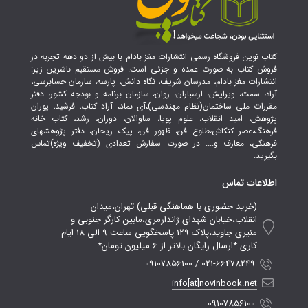
کتاب نوین فروشگاه رسمی انتشارات مغز بادام با بیش از دو دهه تجربه در
فروش کتاب به صورت عمده و جزئی است. فروش مستقیم ناشرین زیر:
انتشارات مغز بادام، مدرسان شریف، نگاه دانش، پارسه، سازمان حسابرسی،
آراه، سمت، ویرایش، ارسباران، روان، سازمان برنامه و بودجه کشور، دفتر
مقررات ملی ساختمان(نظام مهندسی)،آی نماد، آراد کتاب، فرشید، پوران
پژوهش، امید انقلاب، علوم پویا، ساوالان، دوران، رشد، کتاب خانه
فرهنگ،عصر کنکاش،طلوع فن، ظهور فن، پیک ریحان، دفتر پژوهشهای
فرهنگی، معارف و.... در صورت سفارش تعدادی (تخفیف ویژه)تماس
بگیرید.
اطلاعات تماس
(خرید حضوری با هماهنگی قبلی) تهران،میدان
انقلاب،خیابان شهدای ژاندارمری،مابین کارگر جنوبی و
منیری جاوید،پلاک 129 پاسخگویی ساعت 9 الی 18 ایام
کاری *ارسال رایگان بالاتر از 6 میلیون تومان*
021-66478249 / 09107856100
info[at]novinbook.net
09107856100