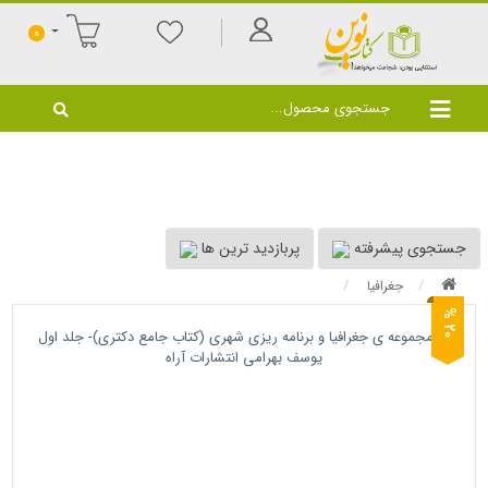
0
جستجوی پیشرفته
پربازدید ترین ها
جغرافیا
0
2
%