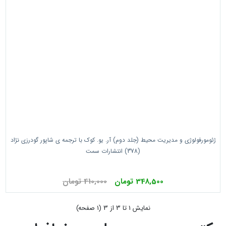
ژئومورفولوژی و مدیریت محیط (جلد دوم) آر. یو. کوک با ترجمه ی شاپور گودرزی نژاد
(378) انتشارات سمت
348,500 تومان
410,000 تومان
نمايش 1 تا 3 از 3 (1 صفحه)