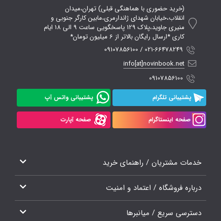
(خرید حضوری با هماهنگی قبلی) تهران،میدان
انقلاب،خیابان شهدای ژاندارمری،مابین کارگر جنوبی و
منیری جاوید،پلاک 129 پاسخگویی ساعت 9 الی 18 ایام
کاری *ارسال رایگان بالاتر از 6 میلیون تومان*
021-66478249 / 09107856100
info[at]novinbook.net
09107856100
پشتیبانی تلگرام
پشتیبانی واتس آپ
صفحه اینستاگرام
صفحه آپارت
خدمات مشتریان / راهنمای خرید
درباره فروشگاه / اعتماد و امنیت
دسترسی سریع / میانبرها