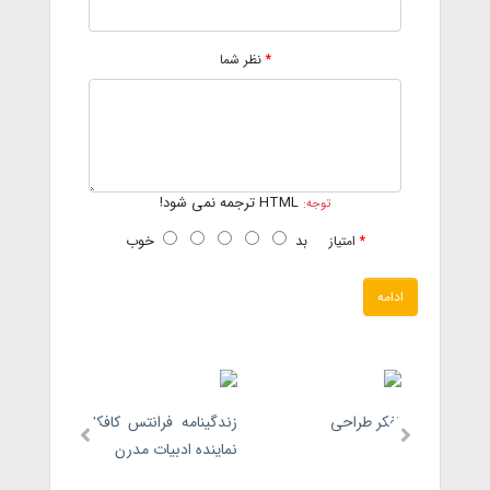
نظر شما
HTML ترجمه نمی شود!
توجه:
بد
خوب
امتیاز
ادامه
تفکر طراحی
زندگینامه فرانتس کافکا؛
زندگینامه و
نماینده ادبیات مدرن
نماینده جنب