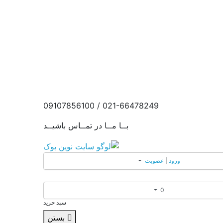
021-66478249 / 09107856100
بــا مــا در تمــاس باشیــد
ورود
|
عضویت
0
سبد خرید
بستن