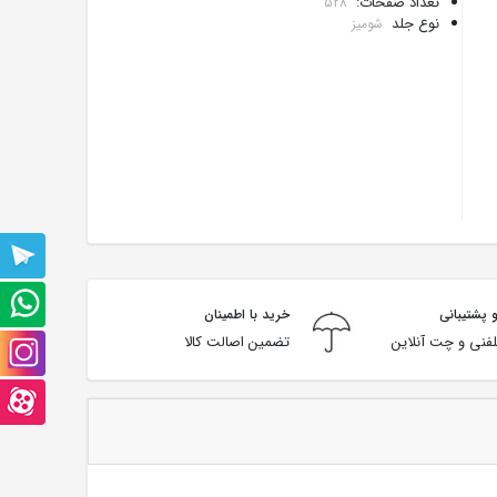
تعداد صفحات:
528
نوع جلد
شومیز
پشتیبانی
تلگرام
پشتیبانی
 پشتیبانی
خرید با اطمینان
فنی و چت آنلاین
تضمین اصالت کالا
واتس
صفحه
آپ
اینستاگرام
صفحه
آپارت