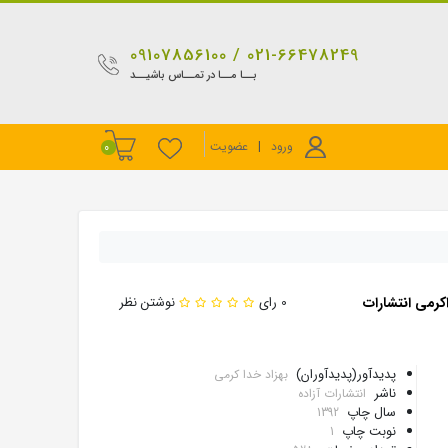
021-66478249 / 09107856100
بــا مــا در تمــاس باشیــد
ورود
|
عضویت
0
کرمی انتشارات
0 رای
نوشتن نظر
پدیدآور(پدیدآوران)
بهزاد خدا کرمی
ناشر
انتشارات آزاده
سال چاپ
1392
نوبت چاپ
1