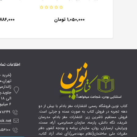
آزاده
پژو
1,050,000 تومان
886,000 تومان
اطلاعات تم
(خرید 
تهران،م
ژاندارم
ا
6 میلیون تومان*
کتاب نوین فروشگاه رسمی انتشارات مغز بادام با بیش از دو
دهه تجربه در فروش کتاب به صورت عمده و جزئی است.
 09107856100
فروش مستقیم ناشرین زیر: انتشارات مغز بادام، مدرسان
ook.net
شریف، نگاه دانش، پارسه، سازمان حسابرسی، آراه، سمت،
ویرایش، ارسباران، روان، سازمان برنامه و بودجه کشور، دفتر
856100
مقررات ملی ساختمان(نظام مهندسی)،آی نماد، آراد کتاب،