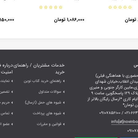
هش
1,086,000 تومان
950,000 توما
اس
خدمات مشتریان / راهنمای
درباره 
خرید
امنیت
حضوری با هماهنگی قبلی)
راهنمای خرید کتاب نوین
نمایند
یدان انقلاب،خیابان شهدای
ری،مابین کارگر جنوبی و منیری
سوالات متداول
تضمین 
جاوید،پلاک 129 پاسخگویی ساعت 9
لی 18 ایام کاری *ارسال رایگان بالاتر از
شیوه های حمل (ارسال)
حریم 
021-66478249 /
شیوه های پرداخت
تماس ب
info[at]novinb
قوانین و مقررات
عضو ات
09107