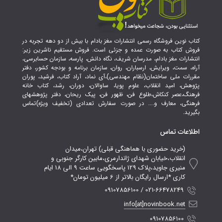
کتاب نوین فروشگاه رسمی انتشارات مغز بادام با بیش از دو دهه تجربه در
فروش کتاب به صورت عمده و جزئی است. فروش مستقیم ناشرین زیر:
انتشارات مغز بادام، مدرسان شریف، نگاه دانش، پارسه، سازمان حسابرسی،
آراه، سمت، ویرایش، ارسباران، روان، سازمان برنامه و بودجه کشور، دفتر
مقررات ملی ساختمان(نظام مهندسی)،آی نماد، آراد کتاب، فرشید، پوران
پژوهش، امید انقلاب، علوم پویا، ساوالان، دوران، رشد، کتاب خانه
فرهنگ،عصر کنکاش،طلوع فن، ظهور فن، پیک ریحان، دفتر پژوهشهای
فرهنگی، معارف و.... در صورت سفارش تعدادی (تخفیف ویژه)تماس
بگیرید.
اطلاعات تماس
(خرید حضوری با هماهنگی قبلی) تهران،میدان
انقلاب،خیابان شهدای ژاندارمری،مابین کارگر جنوبی و
منیری جاوید،پلاک 129 پاسخگویی ساعت 9 الی 18 ایام
کاری *ارسال رایگان بالاتر از 6 میلیون تومان*
021-66478249 / 09107856100
info[at]novinbook.net
09107856100