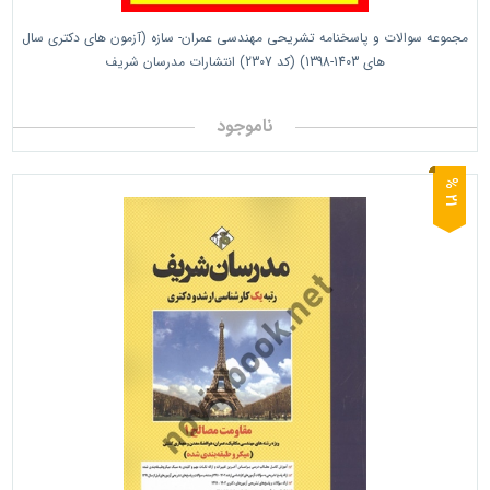
مجموعه سوالات و پاسخنامه تشریحی مهندسی عمران- سازه (آزمون های دکتری سال
های 1403-1398) (کد 2307) انتشارات مدرسان شریف
ناموجود
1
2
%