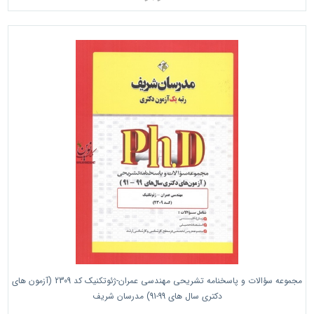
مجموعه سؤالات و پاسخنامه تشریحی مهندسی عمران-ژئوتکنیک کد 2309 (آزمون های
دکتری سال های 99-91) مدرسان شریف