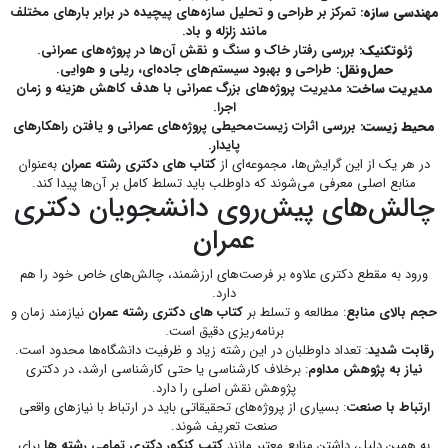
مهندسی سازه
: تمرکز بر طراحی و تحلیل سازه‌های پیچیده در برابر بارهای مختلف
مانند زلزله و باد.
ژئوتکنیک
: بررسی رفتار خاک و سنگ و نقش آن‌ها در پروژه‌های عمرانی.
حمل‌ونقل
: طراحی و بهبود سیستم‌های جاده‌ای، ریلی و هوایی.
مدیریت ساخت
: مدیریت پروژه‌های بزرگ عمرانی با هدف کاهش هزینه و زمان
اجرا.
محیط زیست
: بررسی اثرات زیست‌محیطی پروژه‌های عمرانی و یافتن راهکارهای
پایدار.
در هر یک از این گرایش‌ها، مجموعه‌ای از
کتاب های دکتری رشته عمران
به‌عنوان
منابع اصلی معرفی می‌شوند که داوطلب باید تسلط کامل بر آن‌ها پیدا کند.
چالش‌های پیش‌روی دانشجویان دکتری
عمران
ورود به مقطع دکتری علاوه بر فرصت‌های ارزشمند، چالش‌های خاص خود را هم
دارد.
حجم بالای منابع
: مطالعه و تسلط بر
کتاب های دکتری رشته عمران
نیازمند زمان و
برنامه‌ریزی دقیق است.
رقابت شدید
: تعداد داوطلبان در این رشته زیاد و ظرفیت دانشگاه‌ها محدود است.
نیاز به پژوهش مداوم
: برخلاف کارشناسی یا حتی کارشناسی ارشد، در دکتری
پژوهش نقش اصلی را دارد.
ارتباط با صنعت
: بسیاری از پروژه‌های تحقیقاتی باید در ارتباط با نیازهای واقعی
صنعت تعریف شوند.
به همین دلیل، داشتن منابع معتبر مانند
کتب کنکور دکتری تمامی رشته ها
برای