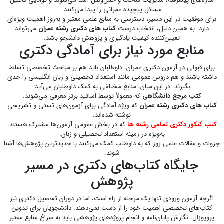
سازه‌های پیشرفته، مدیریت ساخت و حمل‌ونقل آشنا می‌شوند و توانایی تحلیل
مسائل پیچیده عمرانی را پیدا می‌کنند.
برای موفقیت در این مسیر، دسترسی به منابع علمی معتبر و به‌روز اهمیت ویژه‌ای
دارد. به همین دلیل، انتخاب درست
کتاب های دکتری رشته عمران
می‌تواند
تعیین‌کننده کیفیت یادگیری و پژوهش دانشجو باشد.
منابع مورد نیاز برای آمادگی دکتری
برای قبولی در آزمون دکتری عمران، داوطلبان باید هم بر مباحث تخصصی تسلط
داشته باشند و هم دروس عمومی مانند استعداد تحصیلی و زبان انگلیسی را جدی
بگیرند. در این میان، منابع مختلفی به کمک داوطلبان می‌آید:
کتب مرجع دانشگاهی
که معمولاً توسط اساتید برتر معرفی می‌شوند.
کتاب های دکتری رشته عمران
که ویژه آمادگی برای آزمون‌های تستی و تشریحی
نوشته شده‌اند.
کتب کنکور دکتری تمامی رشته ها
که در بخش عمومی آزمون‌ها مشترک هستند،
به‌ویژه در زمینه استعداد تحصیلی و زبان.
جزوات و مقالات علمی روز که به داوطلب کمک می‌کنند با جدیدترین پژوهش‌ها آشنا
شوند.
جایگاه کتاب‌های دکتری در مسیر
پژوهش
اگرچه آزمون ورودی تنها یک مرحله از راه است، اما در دوران تحصیل دکتری نیز
کتاب‌های تخصصی اهمیت خود را از دست نمی‌دهند. دانشجویان برای تدوین
پروپوزال، نگارش پایان‌نامه و انجام پروژه‌های پژوهشی باید به سراغ منابع معتبر