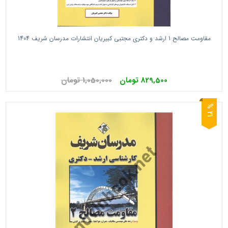
مقاومت مصالح 1 ارشد و دکتری مجتبی کبیریان انتشارات مدرسان شریف 1404
829,500 تومان
1,050,000 تومان
1
2
%