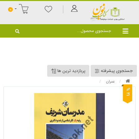
0
جستجوی پیشرفته
پربازدید ترین ها
عمران
1
2
%