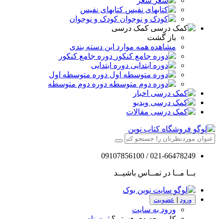
شعر
کتابهای نفیس
کودک و نوجوان
کمک درسی
باز گشت
مشاهده همه موارد این دسته بندی
دوره جامع کنکور
دوره ابتدایی
دوره متوسطه اول
دوره دوم متوسطه
اخبار
ویدیو
مقالات
021-66478249 / 09107856100
بــا مــا در تمــاس باشیــد
ورود
|
عضویت
ورود به سایت
کاربر جدیدی هستم؟
ثبت نام