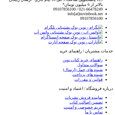
بالاتر از 6 میلیون تومان*
021-66478249 / 09107856100
info[at]novinbook.net
09107856100
پشتیبانی تلگرام
پشتیبانی واتس آپ
صفحه اینستاگرام
صفحه آپارت
خدمات مشتریان / راهنمای خرید
راهنمای خرید کتاب نوین
سوالات متداول
شیوه های حمل (ارسال)
شیوه های پرداخت
قوانین و مقررات
درباره فروشگاه / اعتماد و امنیت
نماینده فروش نشریات
تضمین اصالت کتاب
حریم خصوصی و امنیت
تماس با ما