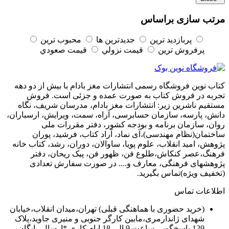
مرتب سازی براساس
پربازديد ترين
جديدترين ها
محبوب ترين
پرفروش ترين
قيمت نزولي
قيمت صعودي
کتاب نوین فروشگاه رسمی انتشارات مغز بادام با بیش از دو دهه
تجربه در فروش کتاب به صورت عمده و جزئی است. فروش
مستقیم ناشرین زیر: انتشارات مغز بادام، مدرسان شریف، نگاه
دانش، پارسه، سازمان حسابرسی، آراه، سمت، ویرایش، ارسباران،
روان، سازمان برنامه و بودجه کشور، دفتر مقررات ملی
ساختمان(نظام مهندسی)،آی نماد، آراد کتاب، فرشید، پوران
پژوهش، امید انقلاب، علوم پویا، ساوالان، دوران، رشد، کتاب خانه
فرهنگ،عصر کنکاش،طلوع فن، ظهور فن، پیک ریحان، دفتر
پژوهشهای فرهنگی، معارف و.... در صورت سفارش تعدادی
(تخفیف ویژه)تماس بگیرید.
اطلاعات تماس
(خرید حضوری با هماهنگی قبلی) تهران،میدان انقلاب،خیابان
شهدای ژاندارمری،مابین کارگر جنوبی و منیری جاوید،پلاک
129 پاسخگویی ساعت 9 الی 18 ایام کاری *ارسال رایگان