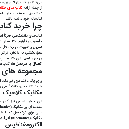
می‌کنند، بلکه ابزار لازم بر
از جمله ارائه
کتاب های نظا
دانشجویان و متخصصان علوم 
کتابخانه خود داشته باشد.
چرا خرید کتا
کتاب‌های دانشگاهی صرفاً اب
کتاب‌های در
جامعیت مفاهیم:
تمرین و تقویت مهارت حل م
عمق‌بخشی به دانش:
فراتر 
این کتاب‌ها، پ
مرجع دائمی:
انطباق با سرفصل‌ها:
کتاب‌ها
مجموعه های ک
برای یک دانشجوی فیزیک، آشن
خرید کتاب های دانشگاهی رشت
مکانیک کلاسیک
این بخش، اساس فیزیک را تش
مقدمه‌ای بر مکانیک (An Introduction to Mechanics) اثر دنیل کلپنر و رابرت کُلِنکُو (Daniel Kleppner and Robert Kolenkow):
عالی برای درک فیزیک به شی
مکانیک (Mechanics) اثر لندو و لیفشیتز (Landau and Lifshitz):
الکترومغناطیس