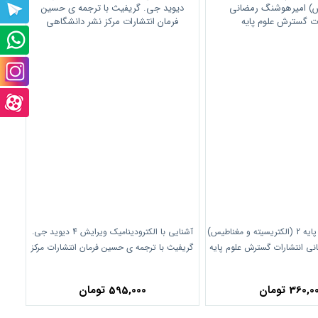
پشتیبانی
تلگرام
پشتیبانی
واتس
صفحه
آپ
اینستاگرام
صفحه
آپارت
آزمایشگاه فیزیک پایه 2 (الکتریسیته و مغناطیس)
آشنایی با الکترودینامیک ویرایش 4 دیوید جی.
نی انتشارات گسترش علوم پایه
گریفیث با ترجمه ی حسین فرمان انتشارات مرکز
نشر دانشگاهی
360, تومان
595,000 تومان