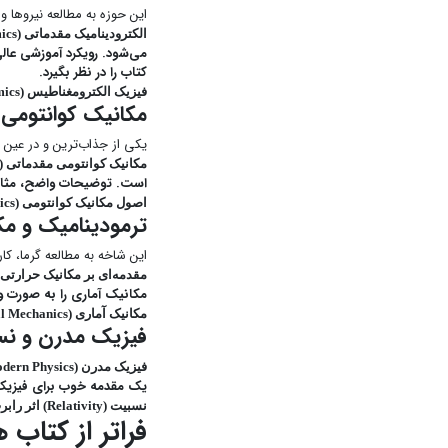
این حوزه به مطالعه نیروها و
الکترودینامیک مقدماتی (Introduction to Electrodynamics) اثر دیوید گریفیتس (David Griffiths):
می‌شود. رویکرد آموزشی عالی
کتاب را در نظر بگیرد.
فیزیک الکترومغناطیس (Classical Electrodynamics) اثر جکسون (J.D. Jackson):
مکانیک کوانتومی
یکی از جذاب‌ترین و در عین ح
مکانیک کوانتومی مقدماتی (Introduction to Quantum Mechanics) اثر دیوید گریفیتس (David Griffiths):
است. توضیحات واضح، مثال‌ها
اصول مکانیک کوانتومی (Principles of Quantum Mechanics) اثر دیراک (P.A.M. Dirac) یا ساکورای (J.J. Sakurai):
ترمودینامیک و مک
این شاخه به مطالعه گرما، کار
مقدمه‌ای بر مکانیک حرارتی (An Introduction to Thermal Physics) اثر دنیل وی. شرودر (niel V. Schroeder
مکانیک آماری را به صورت و
مکانیک آماری (Statistical Mechanics) اثر رِیف (F. Reif) یا پاتِریا (R.K. Pathria):
فیزیک مدرن و ن
فیزیک مدرن (Modern Physics) اثر تیپلر (Paul A. Tipler) و لولین (Ralph A. Llewellyn):
یک مقدمه خوب برای فیزیک 
نسبیت (Relativity) اثر رابرت رزنیک (Robert Resnick):
فراتر از کتا