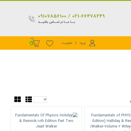
021-66478249 / 09107856100
بــا مــا در تمــاس باشیــد
ورود
|
عضویت
0