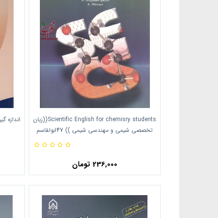
Scientific English for chemisry students((زبان
اندازه گی
تخصصی شیمی و مهندسی شیمی )) 47ابولقاسم
مقیمی انتشارات دانشگاه امام حسین
236,000 تومان