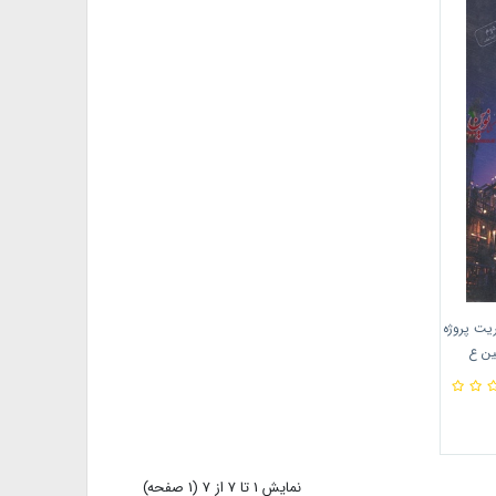
ریت پروژه
ین ع
نمايش 1 تا 7 از 7 (1 صفحه)