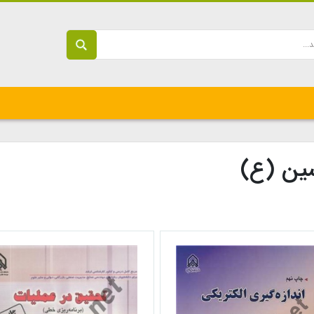
سین (ع)