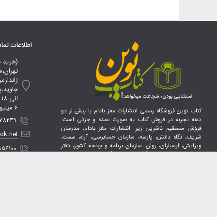
اطلاعات تم
(خرید 
تهران،م
ژاندارم
ا
6 میلیون تومان*
کتاب نوین فروشگاه رسمی انتشارات مغز بادام با بیش از دو
دهه تجربه در فروش کتاب به صورت عمده و جزئی است.
 09107856100
فروش مستقیم ناشرین زیر: انتشارات مغز بادام، مدرسان
ook.net
شریف، نگاه دانش، پارسه، سازمان حسابرسی، آراه، سمت،
ویرایش، ارسباران، روان، سازمان برنامه و بودجه کشور، دفتر
856100
مقررات ملی ساختمان(نظام مهندسی)،آی نماد، آراد کتاب،
فرشید، پوران پژوهش، امید انقلاب، علوم پویا، ساوالان،
پشتیبانی ت
دوران، رشد، کتاب خانه فرهنگ،عصر کنکاش،طلوع فن، ظهور
فن، پیک ریحان، دفتر پژوهشهای فرهنگی، معارف و.... در
صورت سفارش تعدادی (تخفیف ویژه)تماس بگیرید.
صفحه اینس