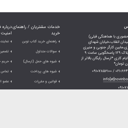
اس
خدمات مشتریان / راهنمای
درباره 
خرید
امنیت
حضوری با هماهنگی قبلی)
راهنمای خرید کتاب نوین
نمایند
یدان انقلاب،خیابان شهدای
ری،مابین کارگر جنوبی و منیری
سوالات متداول
تضمین 
جاوید،پلاک 129 پاسخگویی ساعت 9
لی 18 ایام کاری *ارسال رایگان بالاتر از
شیوه های حمل (ارسال)
حریم 
021-66478249 /
شیوه های پرداخت
تماس ب
info[at]novinb
قوانین و مقررات
عضو ات
09107
لگرام
پشتیبانی واتس آپ
تاگرام
صفحه آپارت