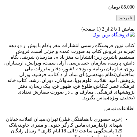
85,000 تومان
ناموجود
نمايش 1 تا 2 از 2 (1 صفحه)
کتاب نوین فروشگاه رسمی انتشارات مغز بادام با بیش از دو دهه
تجربه در فروش کتاب به صورت عمده و جزئی است. فروش
مستقیم ناشرین زیر: انتشارات مغز بادام، مدرسان شریف، نگاه
دانش، پارسه، سازمان حسابرسی، آراه، سمت، ویرایش، ارسباران،
روان، سازمان برنامه و بودجه کشور، دفتر مقررات ملی
ساختمان(نظام مهندسی)،آی نماد، آراد کتاب، فرشید، پوران
پژوهش، امید انقلاب، علوم پویا، ساوالان، دوران، رشد، کتاب خانه
فرهنگ،عصر کنکاش،طلوع فن، ظهور فن، پیک ریحان، دفتر
پژوهشهای فرهنگی، معارف و.... در صورت سفارش تعدادی
(تخفیف ویژه)تماس بگیرید.
اطلاعات تماس
(خرید حضوری با هماهنگی قبلی) تهران،میدان انقلاب،خیابان
شهدای ژاندارمری،مابین کارگر جنوبی و منیری جاوید،پلاک
129 پاسخگویی ساعت 9 الی 18 ایام کاری *ارسال رایگان
بالاتر از 6 میلیون تومان*