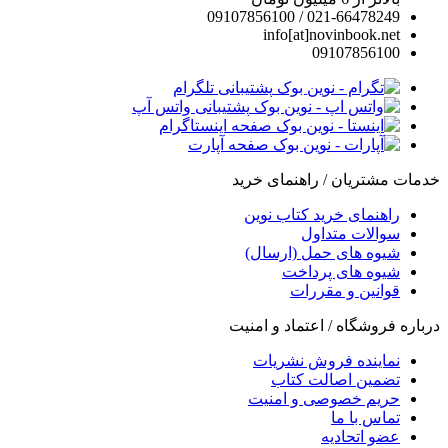
021-66478249 / 09107856100
info[at]novinbook.net
09107856100
پشتیبانی تلگرام
پشتیبانی واتس آپ
صفحه اینستاگرام
صفحه آپارت
خدمات مشتریان / راهنمای خرید
راهنمای خرید کتاب نوین
سوالات متداول
شیوه های حمل (ارسال)
شیوه های پرداخت
قوانین و مقررات
درباره فروشگاه / اعتماد و امنیت
نماینده فروش نشریات
تضمین اصالت کتاب
حریم خصوصی و امنیت
تماس با ما
عضو اتحادیه