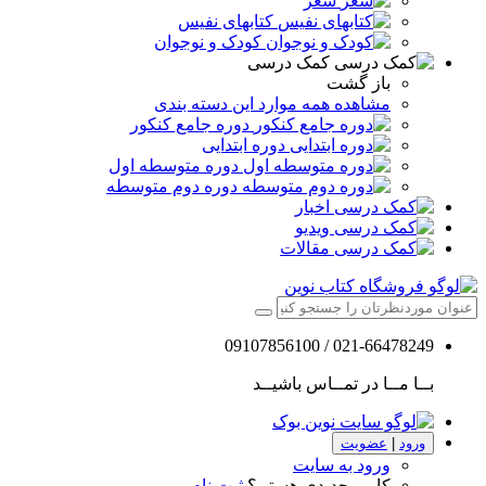
شعر
کتابهای نفیس
کودک و نوجوان
کمک درسی
باز گشت
مشاهده همه موارد این دسته بندی
دوره جامع کنکور
دوره ابتدایی
دوره متوسطه اول
دوره دوم متوسطه
اخبار
ویدیو
مقالات
021-66478249 / 09107856100
بــا مــا در تمــاس باشیــد
ورود
|
عضویت
ورود به سایت
کاربر جدیدی هستم؟
ثبت نام