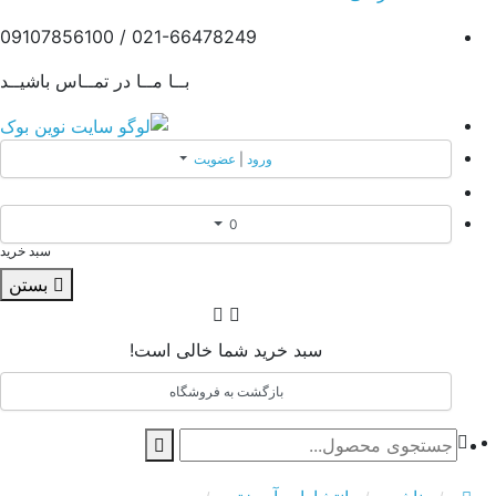
021-66478249 / 09107856100
بــا مــا در تمــاس باشیــد
ورود
|
عضویت
0
سبد خرید
بستن
سبد خرید شما خالی است!
بازگشت به فروشگاه