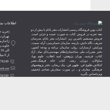
اطلاعات تم
کتاب نوین فروشگاه رسمی انتشارات مغز بادام با بیش از دو
(خرید ح
دهه تجربه در فروش کتاب به صورت عمده و جزئی است.
تهران،م
فروش مستقیم ناشرین زیر: انتشارات مغز بادام، مدرسان
ژاندارم
شریف، نگاه دانش، پارسه، سازمان حسابرسی، آراه، سمت،
ویرایش، ارسباران، روان، سازمان برنامه و بودجه کشور،
ا
دفتر مقررات ملی ساختمان(نظام مهندسی)،آی نماد، آراد
از 6 میلیون تومان*
کتاب، فرشید، پوران پژوهش، امید انقلاب، علوم پویا،
ساوالان، دوران، رشد، کتاب خانه فرهنگ،عصر
 09107856100
کنکاش،طلوع فن، ظهور فن، پیک ریحان، دفتر پژوهشهای
ook.net
فرهنگی، معارف و.... در صورت سفارش تعدادی (تخفیف
ویژه)تماس بگیرید.
56100
ا