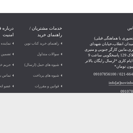
اس
خدمات مشتریان /
درباره ف
راهنمای خرید
امنیت
ضوری با هماهنگی قبلی)
راهنمای خرید کتاب نوین
نماینده
یدان انقلاب،خیابان شهدای
ری،مابین کارگر جنوبی و منیری
سوالات متداول
تضمین 
جاوید،پلاک 129 پاسخگویی ساعت 9
لی 18 ایام کاری *ارسال رایگان بالاتر
شیوه های حمل (ارسال)
حریم خ
021-66478249 /
شیوه های پرداخت
تماس با
info[at]novinb
قوانین و مقررات
عضو اتح
091078
پشتیبانی
پشتیبانی
تلگرام
واتس آپ
صفحه
صفحه
ینستاگرام
آپارت