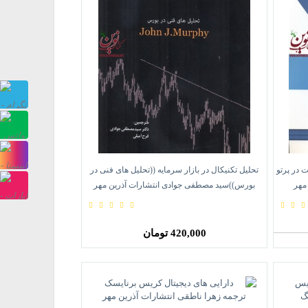
پشتیبانی
تلگرام
پشتیبانی
واتس
صفحه
 در پرتو
تحلیل تکنیکال در بازار سرمایه ((تحلیل های فنی در
آپ
اینستاگرام
صفحه
مهر
بورس))سید مصطفی جوادی انتشارات آذرین مهر
آپارت
420,000 تومان