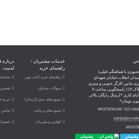
اس
خدمات مشتریان /
درباره ف
راهنمای خرید
امنیت
ضوری با هماهنگی قبلی)
راهنمای خرید کتاب نوین
نمایند
یدان انقلاب،خیابان شهدای
ری،مابین کارگر جنوبی و منیری
سوالات متداول
تضمین 
جاوید،پلاک 129 پاسخگویی ساعت 9
لی 18 ایام کاری *ارسال رایگان بالاتر
شیوه های حمل (ارسال)
حریم خ
021-66478249 /
شیوه های پرداخت
تماس با
info[at]novinb
قوانین و مقررات
عضو اتح
091078
پشتیبانی
پشتیبانی