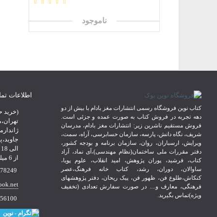
ناموجود
اطلاعات تم
کتاب نوین فروشگاه رسمی انتشارات مغز بادام با بیش از دو
(خرید ح
دهه تجربه در فروش کتاب به صورت عمده و جزئی است.
تهران،م
فروش مستقیم ناشرین زیر: انتشارات مغز بادام، مدرسان
ژاندارم
شریف، نگاه دانش، پارسه، سازمان حسابرسی، آراه، سمت،
ویرایش، ارسباران، روان، سازمان برنامه و بودجه کشور،
ا
دفتر مقررات ملی ساختمان(نظام مهندسی)،آی نماد، آراد
از 6 میلیون تومان*
کتاب، فرشید، پوران پژوهش، امید انقلاب، علوم پویا،
ساوالان، دوران، رشد، کتاب خانه فرهنگ،عصر
 09107856100
کنکاش،طلوع فن، ظهور فن، پیک ریحان، دفتر پژوهشهای
ook.net
فرهنگی، معارف و.... در صورت سفارش تعدادی (تخفیف
ویژه)تماس بگیرید.
56100