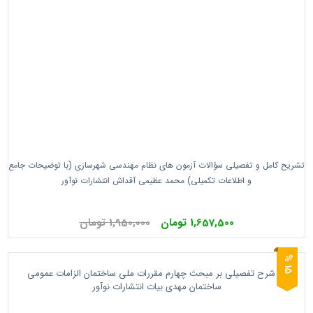
تشریح کامل و تفصیلی سؤالات آزمون های نظام مهندسی شهرسازی (با توضیحات جامع
و اطلاعات تکمیلی) محمد عظیمی آقداش انتشارات نوآور
1,657,500 تومان
1,950,000 تومان
5
1
%