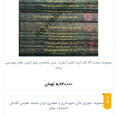
مجموعه مباحث 24 گانه (پک کامل) مقررات ملی ساختمان ویژه آزمون نظام مهندسی
1405
5,830,000 تومان
5
1
%