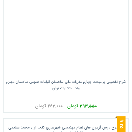
شرح تفصیلی بر مبحث چهارم مقررات ملی ساختمان الزامات عمومی ساختمان مهدی
بیات انتشارات نوآور
393,550 تومان
463,000 تومان
5
2
%