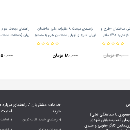
ی ساختمان «طرح و
راهنمای مبحث 8 مقررات ملی ساختمان
راهنمای مبحث سوم م
اجرای ساختمان های فولادی» 1392 دفتر
ایران- طرح و اجرای ساختمان های با مصالح
ایران (حفاظت ساختما
نتشارات توسعه ایران
بنایی (ویرایش 98 مبحث هشتم)
تدوین مقررات
120,000 تومان
180,000 تومان
150,000 تومان
اس
خدمات مشتریان / راهنمای
درباره 
خرید
امنیت
حضوری با هماهنگی قبلی)
راهنمای خرید کتاب نوین
نمایند
یدان انقلاب،خیابان شهدای
ری،مابین کارگر جنوبی و منیری
سوالات متداول
تضمین 