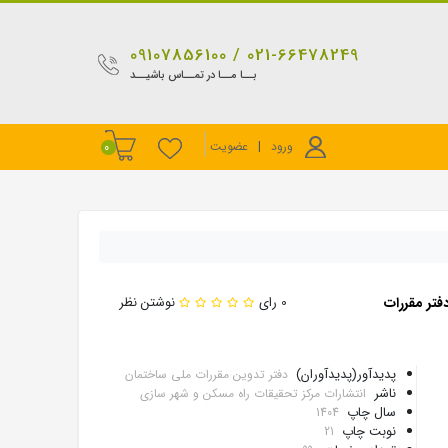
021-66478249 / 09107856100
بــا مــا در تمــاس باشیــد
ورود
|
عضویت
0
فتر مقررات
0 رای
نوشتن نظر
پدیدآور(پدیدآوران)
دفتر تدوین مقررات ملی ساختمان
ناشر
انتشارات مرکز تحقیقات راه مسکن و شهر سازی
سال چاپ
1404
نوبت چاپ
21