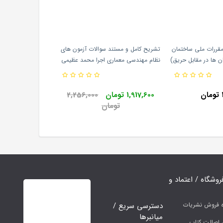
قررات ملی ساختمان
تشریح کامل و مستند سوالات آزمون های
ن ها در مقابل حریق)
نظام مهندسی معماری اجرا محمد عظیمی
بر اساس ویرایش 95 مبحث سوم دفتر
آقداش انتشارات نوآور
 ملی ساختمان
1,917,600 تومان
2,256,000
تومان
فروشگاه / اعتماد و
دسترسی سریع /
ه فروش نشریات
میانبرها
اصالت کتاب