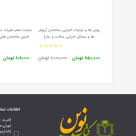
معماری اجرا و نظارت
روش ها و جزئیات اجرایی ساختمان (روش
مبحث دهم مقررات مل
رات نوآور 1405
ها و مسائل اجرایی ساخت و ساز)
محمدحسین علیزاده انتشارات نوآور
مقررات ملی ساختمان ا
3,130,000
850,000 تومان
1,000,000 تومان
108,000 تومان
ن
اطلاعات تم
(خرید 
تهران،م
ژاندارم