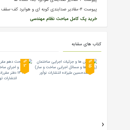
پیوست 4-مقادیر صدابندی کوبه ای و هوابرد کف-سقف ها
خرید پک کامل مباحث نظام مهندسی
کتاب های مشابه
0
5
1
%
1
%
›