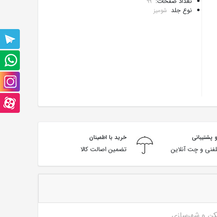
تعداد صفحات:
99
نوع جلد
شومیز
پشتیبانی
تلگرام
پشتیبانی
واتس
صفحه
آپ
اینستاگرام
صفحه
آپارت
 پشتیبانی
خرید با اطمینان
فنی و چت آنلاین
تضمین اصالت کالا