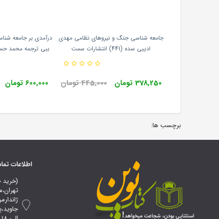
اسمیتی رابرت برنر
جامعه شناسی جنگ و نیروهای نظامی مهدی
درآمدی بر جامعه شناس
 محمدصادق فلاح پور
ادیبی سده (441) انتشارات سمت
ببی ترجمه محمد حسی
 چشمه
دانشگاه علام
378,250 تومان
445,000 تومان
600,000 تومان
برچسب ها:
اطلاعات تم
(خرید 
تهران،م
ژاندارم
ا