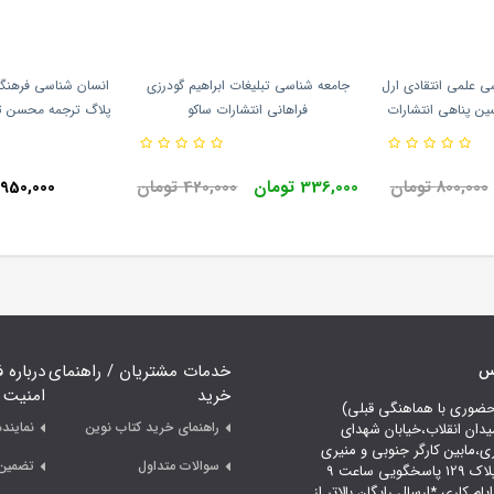
ی علمی انتقادی ارل
جامعه شناسی تبلیغات ابراهیم گودرزی
انسان شناسی فرهنگی
ن پناهی انتشارات
فراهانی انتشارات ساکو
پلاگ ترجمه محسن ثل
ه طباطبائی
800,000 تومان
336,000 تومان
420,000 تومان
1,950,000 توم
اس
خدمات مشتریان / راهنمای
درباره 
خرید
امنیت
حضوری با هماهنگی قبلی)
راهنمای خرید کتاب نوین
نمایند
یدان انقلاب،خیابان شهدای
ری،مابین کارگر جنوبی و منیری
سوالات متداول
تضمین 
جاوید،پلاک 129 پاسخگویی ساعت 9
لی 18 ایام کاری *ارسال رایگان بالاتر از