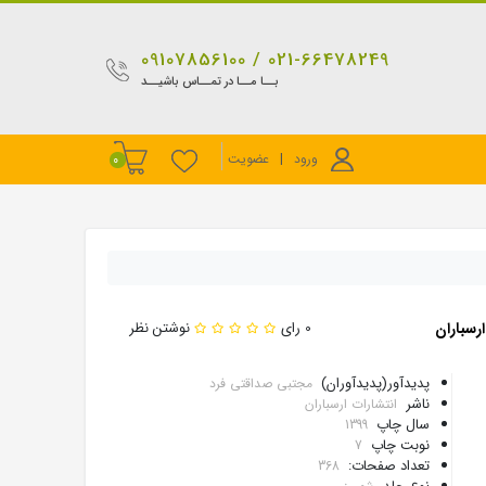
021-66478249 / 09107856100
بــا مــا در تمــاس باشیــد
ورود
|
عضویت
0
رسباران
0 رای
نوشتن نظر
پدیدآور(پدیدآوران)
مجتبی صداقتی فرد
ناشر
انتشارات ارسباران
سال چاپ
1399
نوبت چاپ
7
تعداد صفحات:
368