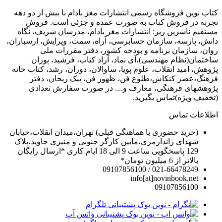
کتاب نوین فروشگاه رسمی انتشارات مغز بادام با بیش از دو دهه
تجربه در فروش کتاب به صورت عمده و جزئی است. فروش
مستقیم ناشرین زیر: انتشارات مغز بادام، مدرسان شریف، نگاه
دانش، پارسه، سازمان حسابرسی، آراه، سمت، ویرایش، ارسباران،
روان، سازمان برنامه و بودجه کشور، دفتر مقررات ملی
ساختمان(نظام مهندسی)،آی نماد، آراد کتاب، فرشید، پوران
پژوهش، امید انقلاب، علوم پویا، ساوالان، دوران، رشد، کتاب خانه
فرهنگ،عصر کنکاش،طلوع فن، ظهور فن، پیک ریحان، دفتر
پژوهشهای فرهنگی، معارف و.... در صورت سفارش تعدادی
(تخفیف ویژه)تماس بگیرید.
اطلاعات تماس
(خرید حضوری با هماهنگی قبلی) تهران،میدان انقلاب،خیابان
شهدای ژاندارمری،مابین کارگر جنوبی و منیری جاوید،پلاک
129 پاسخگویی ساعت 9 الی 18 ایام کاری *ارسال رایگان
بالاتر از 6 میلیون تومان*
021-66478249 / 09107856100
info[at]novinbook.net
09107856100
پشتیبانی تلگرام
پشتیبانی واتس آپ