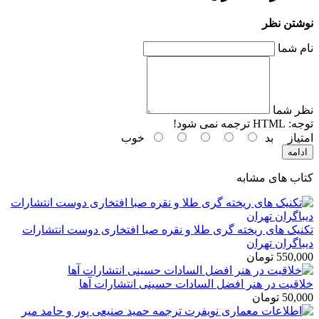
نوشتن نظر
نام شما
نظر شما
توجه:
HTML ترجمه نمی شود!
امتیاز
بد
خوب
ادامه
کتاب های مشابه
تکنیک های ریخته گری طلا و نقره صبا افتخاری دوست انتشارات
دیباگران تهران
550,000 تومان
خلاقیت در هنر افضل السادات حسینی انتشارات آها
50,000 تومان