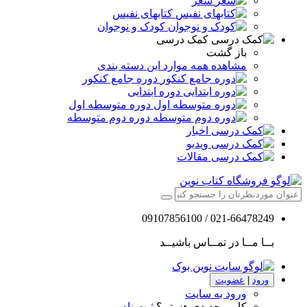
شعر
کتابهای نفیس
کودک و نوجوان
کمک درسی
باز گشت
مشاهده همه موارد این دسته بندی
دوره جامع کنکور
دوره ابتدایی
دوره متوسطه اول
دوره دوم متوسطه
اخبار
ویدیو
مقالات
021-66478249 / 09107856100
بــا مــا در تمــاس باشیــد
ورود
|
عضویت
ورود به سایت
کاربر جدیدی هستم؟
ثبت نام