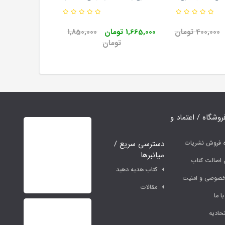
انش 1405
انتشارات اندیشه ارشد
400,000 تومان
1,665,000 تومان
1,850,000
تومان
فروشگاه / اعتماد و
دسترسی سریع /
ه فروش نشریات
میانبرها
اصالت کتاب
کتاب هدیه دهید
خصوصی و امنیت
مقالات
ا ما
حادیه