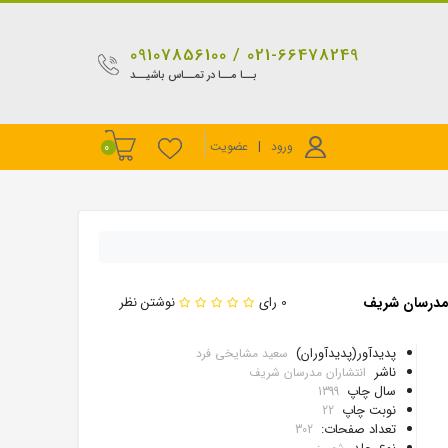
021-66478249 / 09107856100
بــا مــا در تمــاس باشیــد
ورود
|
عضویت
0
 مدرسان شریف
0 رای
نوشتن نظر
پدیدآور(پدیدآوران)
سعید مشایخی فرد
ناشر
انتشاران مدرسان شریف
سال چاپ
1399
نوبت چاپ
22
تعداد صفحات:
302