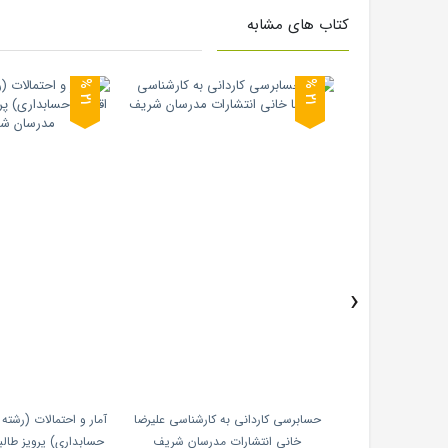
کتاب های مشابه
1
1
2
%
2
%
›
نه ای ریاضیات عمومی
حسابرسی کاردانی به کارشناسی علیرضا
آمار و احتمالات (رشته
 نگاه دانش 1404
خانی انتشارات مدرسان شریف
حسابداری) پرویز طال