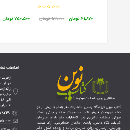
شریف 404
750,000 تومان
41,870 تومان
53,000 تومان
750,500 تومان
اطلاعات تم
(خرید 
تهران،م
ژاندارم
ا
6 میلیون تومان*
کتاب نوین فروشگاه رسمی انتشارات مغز بادام با بیش از دو
دهه تجربه در فروش کتاب به صورت عمده و جزئی است.
 09107856100
فروش مستقیم ناشرین زیر: انتشارات مغز بادام، مدرسان
ook.net
شریف، نگاه دانش، پارسه، سازمان حسابرسی، آراه، سمت،
ویرایش، ارسباران، روان، سازمان برنامه و بودجه کشور، دفتر
856100