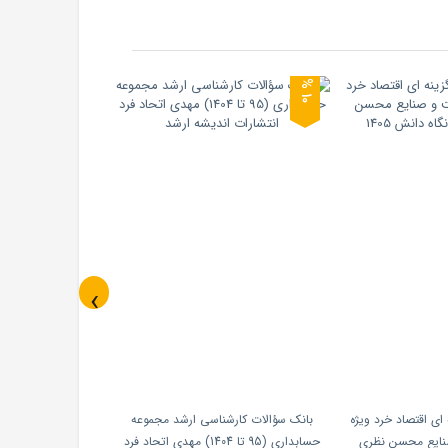
0
1
%
‹
نه ای اقتصاد خرد ویژه
بانک سؤالات کارشناسی ارشد مجموعه
نایع محسن نظری
حسابداری (95 تا 1404) مهدی اتحاد فرد