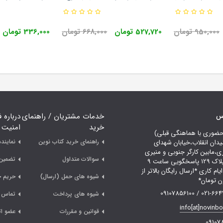
1
انتشارات مدرسان شریف 1403
انتشارات نگاه د
950,000 تومان
527,720 تومان
668,000 تومان
336,000 تومان
اس
خدمات مشتریان / راهنمای
درباره 
خرید
امنیت
حضوری با هماهنگی قبلی)
راهنمای خرید کتاب نوین
نمایند
یدان انقلاب،خیابان شهدای
ری،مابین کارگر جنوبی و منیری
سوالات متداول
تضمین 
جاوید،پلاک 129 پاسخگویی ساعت 9
لی 18 ایام کاری *ارسال رایگان بالاتر از
شیوه های حمل (ارسال)
حریم 
021-66478249 /
شیوه های پرداخت
تماس ب
info[at]novinb
قوانین و مقررات
عضو ات
09107