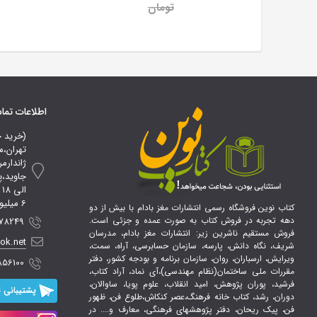
تومان
اطلاعات تم
(خرید 
تهران،م
ژاندارم
ا
6 میلیون تومان*
کتاب نوین فروشگاه رسمی انتشارات مغز بادام با بیش از دو
دهه تجربه در فروش کتاب به صورت عمده و جزئی است.
 09107856100
فروش مستقیم ناشرین زیر: انتشارات مغز بادام، مدرسان
ook.net
شریف، نگاه دانش، پارسه، سازمان حسابرسی، آراه، سمت،
ویرایش، ارسباران، روان، سازمان برنامه و بودجه کشور، دفتر
856100
مقررات ملی ساختمان(نظام مهندسی)،آی نماد، آراد کتاب،
فرشید، پوران پژوهش، امید انقلاب، علوم پویا، ساوالان،
پشتیبانی ت
دوران، رشد، کتاب خانه فرهنگ،عصر کنکاش،طلوع فن، ظهور
فن، پیک ریحان، دفتر پژوهشهای فرهنگی، معارف و.... در