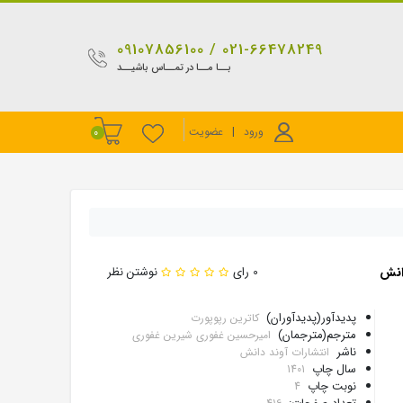
021-66478249 / 09107856100
بــا مــا در تمــاس باشیــد
ورود
|
عضویت
0
دانش
0 رای
نوشتن نظر
پدیدآور(پدیدآوران)
کاترین رپوپورت
مترجم(مترجمان)
امیرحسین غفوری شیرین غفوری
ناشر
انتشارات آوند دانش
سال چاپ
1401
نوبت چاپ
4