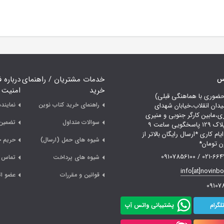
اس
خدمات مشتریان / راهنمای
درباره 
خرید
امنیت
حضوری با هماهنگی قبلی)
راهنمای خرید کتاب نوین
نمایند
یدان انقلاب،خیابان شهدای
ری،مابین کارگر جنوبی و منیری
سوالات متداول
تضمین 
جاوید،پلاک 129 پاسخگویی ساعت 9
لی 18 ایام کاری *ارسال رایگان بالاتر از
شیوه های حمل (ارسال)
حریم 
021-66478249 /
شیوه های پرداخت
تماس ب
info[at]novinb
قوانین و مقررات
عضو ات
09107
لگرام
پشتیبانی واتس آپ