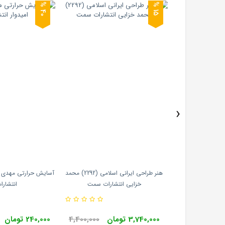
0
5
4
%
1
%
›
طلا و جواهر نوشته
هنر طراحی ایرانی اسلامی (2292) محمد
آسایش حرارتی مهدی مع
رات یزدا (رنگی)
خزایی انتشارات سمت
انتشارا
3,740,000 تومان
4,400,000
240,000 تومان