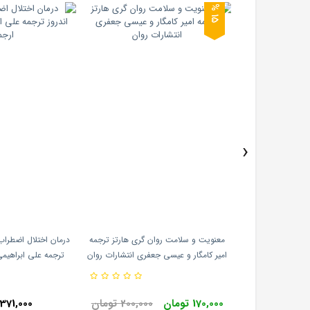
5
1
%
›
انی و مشاوره علی
معنویت و سلامت روان گری هارتز ترجمه
درمان اختلال اضطراب 
ت پوران پژوهش
امیر کامگار و عیسی جعفری انتشارات روان
ترجمه علی ابراهیمی
170,000 تومان
200,000 تومان
371,000 تومان