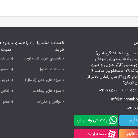
اس
خدمات مشتریان / راهنمای
درباره 
خرید
امنیت
حضوری با هماهنگی قبلی)
راهنمای خرید کتاب نوین
نمایند
یدان انقلاب،خیابان شهدای
ری،مابین کارگر جنوبی و منیری
سوالات متداول
تضمین 
جاوید،پلاک 129 پاسخگویی ساعت 9
لی 18 ایام کاری *ارسال رایگان بالاتر از
شیوه های حمل (ارسال)
حریم 
021-66478249 /
شیوه های پرداخت
تماس ب
info[at]novinb
قوانین و مقررات
عضو ات
09107
لگرام
پشتیبانی واتس آپ
تاگرام
صفحه آپارت