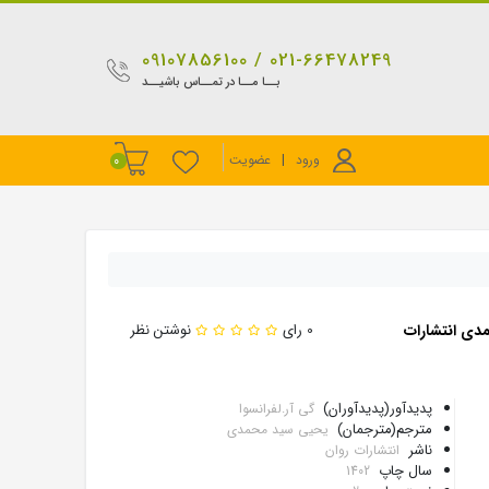
021-66478249 / 09107856100
بــا مــا در تمــاس باشیــد
ورود
|
عضویت
0
مدی انتشارات
0 رای
نوشتن نظر
پدیدآور(پدیدآوران)
گی آر.لفرانسوا
مترجم(مترجمان)
یحیی سید محمدی
ناشر
انتشارات روان
سال چاپ
1402