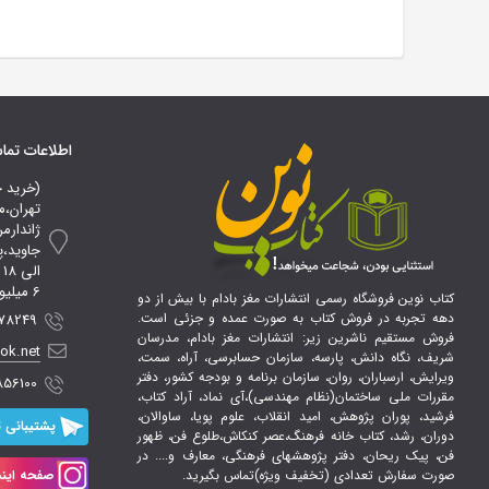
اطلاعات تم
(خرید 
تهران،م
ژاندارم
ا
6 میلیون تومان*
کتاب نوین فروشگاه رسمی انتشارات مغز بادام با بیش از دو
دهه تجربه در فروش کتاب به صورت عمده و جزئی است.
 09107856100
فروش مستقیم ناشرین زیر: انتشارات مغز بادام، مدرسان
ook.net
شریف، نگاه دانش، پارسه، سازمان حسابرسی، آراه، سمت،
ویرایش، ارسباران، روان، سازمان برنامه و بودجه کشور، دفتر
856100
مقررات ملی ساختمان(نظام مهندسی)،آی نماد، آراد کتاب،
فرشید، پوران پژوهش، امید انقلاب، علوم پویا، ساوالان،
پشتیبانی ت
دوران، رشد، کتاب خانه فرهنگ،عصر کنکاش،طلوع فن، ظهور
فن، پیک ریحان، دفتر پژوهشهای فرهنگی، معارف و.... در
صورت سفارش تعدادی (تخفیف ویژه)تماس بگیرید.
صفحه اینس