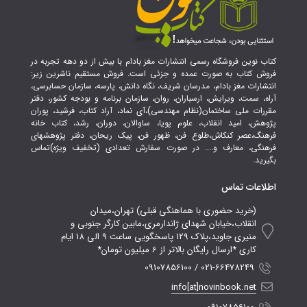
کتاب نوین فروشگاه رسمی انتشارات مغز بادام با بیش از دو دهه تجربه در
فروش کتاب به صورت عمده و جزئی است. فروش مستقیم ناشرین زیر:
انتشارات مغز بادام، مدرسان شریف، نگاه دانش، پارسه، سازمان حسابرسی،
آراه، سمت، ویرایش، ارسباران، روان، سازمان برنامه و بودجه کشور، دفتر
مقررات ملی ساختمان(نظام مهندسی)،آی نماد، آراد کتاب، فرشید، پوران
پژوهش، امید انقلاب، علوم پویا، ساوالان، دوران، رشد، کتاب خانه
فرهنگ،عصر کنکاش،طلوع فن، ظهور فن، پیک ریحان، دفتر پژوهشهای
فرهنگی، معارف و.... در صورت سفارش تعدادی (تخفیف ویژه)تماس
بگیرید.
اطلاعات تماس
(خرید حضوری با هماهنگی قبلی) تهران،میدان
انقلاب،خیابان شهدای ژاندارمری،مابین کارگر جنوبی و
منیری جاوید،پلاک 129 پاسخگویی ساعت 9 الی 18 ایام
کاری *ارسال رایگان بالاتر از 6 میلیون تومان*
021-66478249 / 09107856100
info[at]novinbook.net