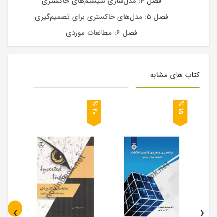
فصل 4: مدل‌سازی سيستم‌های خاكستری
فصل 5: مدل‌های خاكستری برای تصميم‌گيری
فصل 6: مطالعات موردی
کتاب های مشابه
0
5
2
%
1
%
‹
›