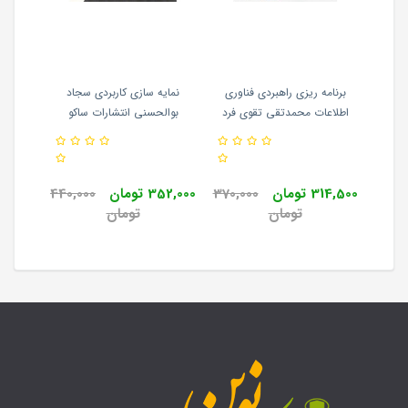
ویسی به
برنامه ریزی راهبردی فناوری
نمایه سازی کاربردی سجاد
زبان
زبان جاوا ویراست سوم (2023)
اطلاعات محمدتقی تقوی فرد
بوالحسنی انتشارات ساکو
ساختما
تشارات
(2586) انتشارات سمت
پ
انتشارات
314,500 تومان
370,000
352,000 تومان
440,000
0
تومان
تومان