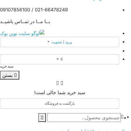
021-66478249 / 09107856100
بــا مــا در تمــاس باشیــد
ورود
|
عضویت
0
سبد خرید
بستن
سبد خرید شما خالی است!
بازگشت به فروشگاه