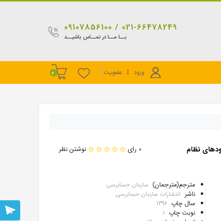
021-66478249 / 09107856100
بــا مــا در تمــاس باشیــد
ورود
|
عضویت
0
مودهای نظام
0 رای
نوشتن نظر
مترجم(مترجمان)
سازمان حسابرسی
ناشر
انتشارات سازمان حسابرسی
سال چاپ
1396
پشتیبانی
نوبت چاپ
1