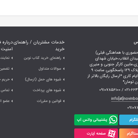
اس
خدمات مشتریان / راهنمای
درباره 
خرید
امنیت
حضوری با هماهنگی قبلی)
راهنمای خرید کتاب نوین
نمایند
یدان انقلاب،خیابان شهدای
ری،مابین کارگر جنوبی و منیری
سوالات متداول
تضمین 
جاوید،پلاک 129 پاسخگویی ساعت 9
لی 18 ایام کاری *ارسال رایگان بالاتر از
شیوه های حمل (ارسال)
حریم 
021-66478249 /
شیوه های پرداخت
تماس ب
info[at]novinb
قوانین و مقررات
عضو ات
09107
لگرام
پشتیبانی واتس آپ
تاگرام
صفحه آپارت