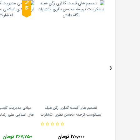
5
1
%
›
مت گذاری (مجموعه
تصمیم های قیمت گذاری رگن هیلد
مبانی مدیریت کسب و
قیمت 26) اریک هاگوم با ترجمه ی
سیلکوست ترجمه محسن نظری انتشارات
رات نگاه دانش
نگاه دانش
سم
210,000 تومان
170,000 تومان
267,750 تومان