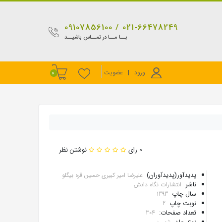
021-66478249 / 09107856100
بــا مــا در تمــاس باشیــد
ورود
|
عضویت
0
0 رای
نوشتن نظر
پدیدآور(پدیدآوران)
علیرضا امیر کبیری حسین قره بیگلو
ناشر
انتشارات نگاه دانش
سال چاپ
1393
نوبت چاپ
2
تعداد صفحات:
304