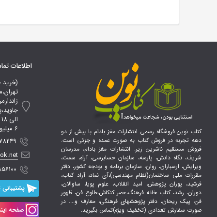
اطلاعات تم
(خرید 
تهران،م
ژاندارم
ا
6 میلیون تومان*
کتاب نوین فروشگاه رسمی انتشارات مغز بادام با بیش از دو
دهه تجربه در فروش کتاب به صورت عمده و جزئی است.
 09107856100
فروش مستقیم ناشرین زیر: انتشارات مغز بادام، مدرسان
ook.net
شریف، نگاه دانش، پارسه، سازمان حسابرسی، آراه، سمت،
ویرایش، ارسباران، روان، سازمان برنامه و بودجه کشور، دفتر
856100
مقررات ملی ساختمان(نظام مهندسی)،آی نماد، آراد کتاب،
فرشید، پوران پژوهش، امید انقلاب، علوم پویا، ساوالان،
پشتیبانی ت
دوران، رشد، کتاب خانه فرهنگ،عصر کنکاش،طلوع فن، ظهور
فن، پیک ریحان، دفتر پژوهشهای فرهنگی، معارف و.... در
صورت سفارش تعدادی (تخفیف ویژه)تماس بگیرید.
صفحه اینس