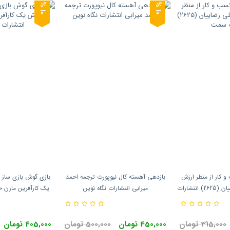
0
0
1
%
1
%
 کار از منظر ارزش
بازدهی آهسته کال نیوپورت ترجمه احمد
بازی گوش بازی ساز 
های اسلامی علی رضاییان (2625) انتشارات
میرابی انتشارات نگاه نوین
یک کارآفرین مازن ح
ت
نو
315,000 تومان
450,000 تومان
500,000 تومان
405,000 تومان