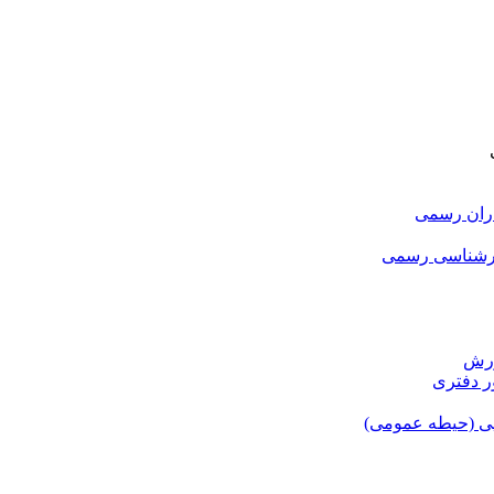
اران رسمی
ارشناسی رسمی
ورش
ر دفتری
یی (حیطه عمومی)