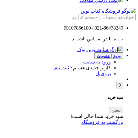
مقالات
021-66478249 / 09107856100
بــا مــا در تمــاس باشیــد
ورود
|
عضویت
ورود به سایت
کاربر جدیدی هستم؟
ثبت نام
پروفایل
0
سبد خرید
بستن
سبد خرید شما خالی است!
بازگشت به فروشگاه