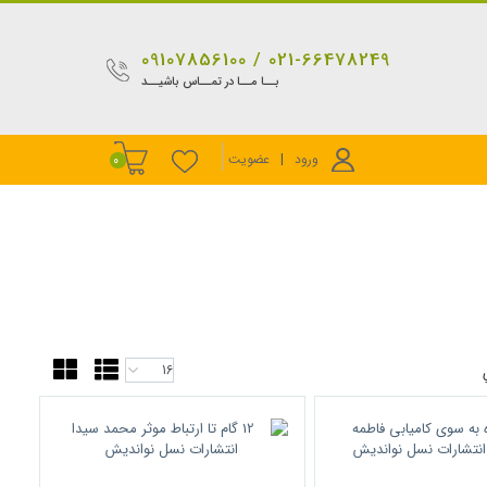
021-66478249 / 09107856100
بــا مــا در تمــاس باشیــد
ورود
|
عضویت
0