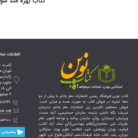
کتاب بهره مند شوی
انتشارات آراد کتاب
انتشارات نگاه دانش
انتشارات پندار پارس
انتشارات چالش
انتشارات رسا
اطلاعات تم
انتشارات صانعی
(خرید 
تهران،م
ژاندارم
ا
6 میلیون تومان*
کتاب نوین فروشگاه رسمی انتشارات مغز بادام با بیش از دو
دهه تجربه در فروش کتاب به صورت عمده و جزئی است.
 09107856100
فروش مستقیم ناشرین زیر: انتشارات مغز بادام، مدرسان
ook.net
شریف، نگاه دانش، پارسه، سازمان حسابرسی، آراه، سمت،
ویرایش، ارسباران، روان، سازمان برنامه و بودجه کشور، دفتر
856100
مقررات ملی ساختمان(نظام مهندسی)،آی نماد، آراد کتاب،
فرشید، پوران پژوهش، امید انقلاب، علوم پویا، ساوالان،
پشتیبانی ت
دوران، رشد، کتاب خانه فرهنگ،عصر کنکاش،طلوع فن، ظهور