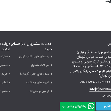
د.
اس
خدمات مشتریان / راهنمای
درباره 
خرید
امنیت
حضوری با هماهنگی قبلی)
راهنمای خرید کتاب نوین
نمایند
یدان انقلاب،خیابان شهدای
ری،مابین کارگر جنوبی و منیری
سوالات متداول
تضمین 
جاوید،پلاک 129 پاسخگویی ساعت 9
لی 18 ایام کاری *ارسال رایگان بالاتر از
شیوه های حمل (ارسال)
حریم 
021-66478249 /
شیوه های پرداخت
تماس ب
info[at]novinb
قوانین و مقررات
عضو ات
09107
لگرام
پشتیبانی واتس آپ