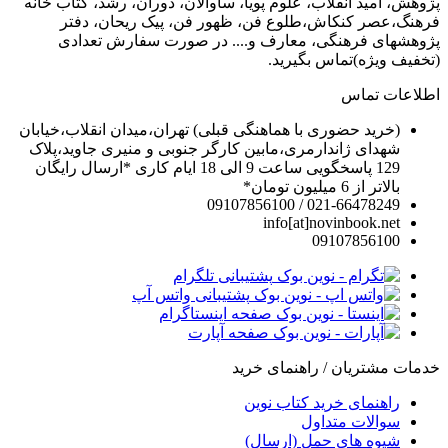
پژوهش، امید انقلاب، علوم پویا، ساوالان، دوران، رشد، کتاب خانه
فرهنگ،عصر کنکاش،طلوع فن، ظهور فن، پیک ریحان، دفتر
پژوهشهای فرهنگی، معارف و.... در صورت سفارش تعدادی
(تخفیف ویژه)تماس بگیرید.
اطلاعات تماس
(خرید حضوری با هماهنگی قبلی) تهران،میدان انقلاب،خیابان
شهدای ژاندارمری،مابین کارگر جنوبی و منیری جاوید،پلاک
129 پاسخگویی ساعت 9 الی 18 ایام کاری *ارسال رایگان
بالاتر از 6 میلیون تومان*
021-66478249 / 09107856100
info[at]novinbook.net
09107856100
پشتیبانی تلگرام
پشتیبانی واتس آپ
صفحه اینستاگرام
صفحه آپارت
خدمات مشتریان / راهنمای خرید
راهنمای خرید کتاب نوین
سوالات متداول
شیوه های حمل (ارسال)