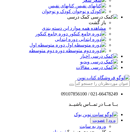
شعر
کتابهای نفیس
کودک و نوجوان
کمک درسی
باز گشت
مشاهده همه موارد این دسته بندی
دوره جامع کنکور
دوره ابتدایی
دوره متوسطه اول
دوره دوم متوسطه
اخبار
ویدیو
مقالات
021-66478249 / 09107856100
بــا مــا در تمــاس باشیــد
ورود
|
عضویت
ورود به سایت
کاربر جدیدی هستم؟
ثبت نام